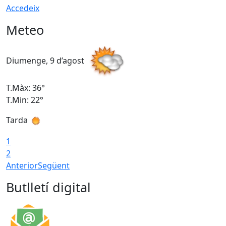
Accedeix
Meteo
Diumenge, 9 d’agost
D
T.Màx: 36°
T
T.Min: 22°
T
Tarda
T
1
2
Anterior
Següent
Butlletí digital