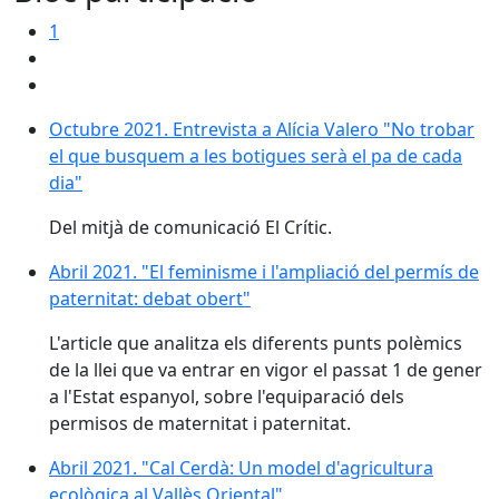
1
Octubre 2021. Entrevista a Alícia Valero "No trobar e
Octubre 2021. Entrevista a Alícia Valero "No trobar
el que busquem a les botigues serà el pa de cada
dia"
Del mitjà de comunicació El Crític.
Abril 2021. "El feminisme i l'ampliació del permís de p
Abril 2021. "El feminisme i l'ampliació del permís de
paternitat: debat obert"
L'article que analitza els diferents punts polèmics
de la llei que va entrar en vigor el passat 1 de gener
a l'Estat espanyol, sobre l'equiparació dels
permisos de maternitat i paternitat.
Abril 2021. "Cal Cerdà: Un model d'agricultura ecològic
Abril 2021. "Cal Cerdà: Un model d'agricultura
ecològica al Vallès Oriental"