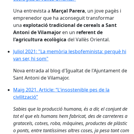
Una entrevista a
Marçal Parera
, un jove pagès i
emprenedor que ha aconseguit transformar
una
explotació tradicional de cereals a Sant
Antoni de Vilamajor
en un
referent de
l'agricultura ecològica
del Vallès Oriental.
Juliol 2021: "La memòria lesbofeminista: perquè hi van
Juliol 2021: "La memòria lesbofeminista: perquè hi
van ser, hi som"
Nova entrada al blog d'Igualtat de l'Ajuntament de
Sant Antoni de Vilamajor.
Maig 2021. Article: “L'insostenible pes de la civilització
Maig 2021. Article: “L'insostenible pes de la
civilització”
Sabies que la producció humana, és a dir, el conjunt de
tot el que els humans hem fabricat, des de carreteres a
gratacels, cotxes, roba, màquines, productes de plàstic
o ponts, entre tantíssimes altres coses, ja pesa tant com