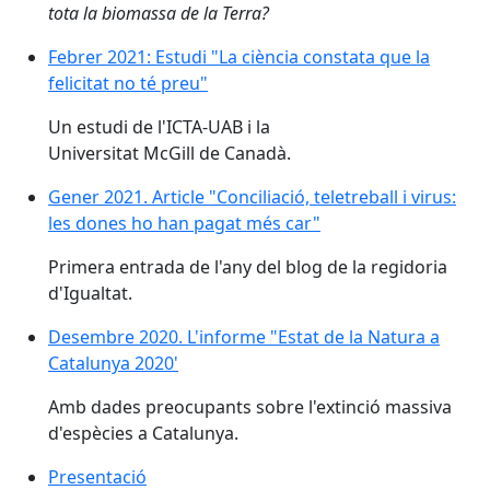
tota la biomassa de la Terra?
Febrer 2021: Estudi "La ciència constata que la felicita
Febrer 2021: Estudi "La ciència constata que la
felicitat no té preu"
Un estudi de l'ICTA-UAB i la
Universitat McGill de Canadà.
Gener 2021. Article "Conciliació, teletreball i virus: 
Gener 2021. Article "Conciliació, teletreball i virus:
les dones ho han pagat més car"
Primera entrada de l'any del blog de la regidoria
d'Igualtat.
Desembre 2020. L'informe "Estat de la Natura a Catal
Desembre 2020. L'informe "Estat de la Natura a
Catalunya 2020'
Amb dades preocupants sobre l'extinció massiva
d'espècies a Catalunya.
Presentació