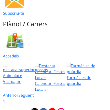
Subscriu-te
Plànol / Carrers
Accedeix
Animalore
Farmàcies de
Vilamajor
Calendari Festes
guàrdia
Locals
Anterior
Següent
1