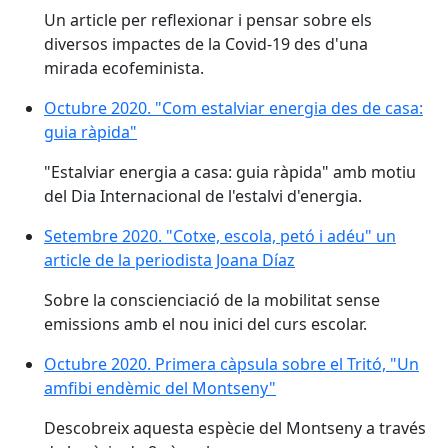
Un article per reflexionar i pensar sobre els
diversos impactes de la Covid-19 des d'una
mirada ecofeminista.
Octubre 2020. "Com estalviar energia des de casa: gu
Octubre 2020. "Com estalviar energia des de casa:
guia ràpida"
"Estalviar energia a casa: guia ràpida" amb motiu
del Dia Internacional de l'estalvi d'energia.
Setembre 2020. "Cotxe, escola, petó i adéu" un article
Setembre 2020. "Cotxe, escola, petó i adéu" un
article de la periodista Joana Díaz
Sobre la conscienciació de la mobilitat sense
emissions amb el nou inici del curs escolar.
Octubre 2020. Primera càpsula sobre el Tritó, "Un a
Octubre 2020. Primera càpsula sobre el Tritó, "Un
amfibi endèmic del Montseny"
Descobreix aquesta espècie del Montseny a través