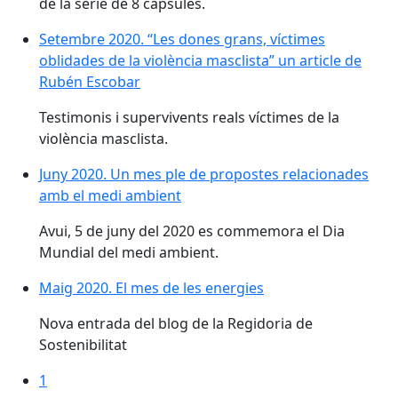
de la sèrie de 8 càpsules.
Setembre 2020. “Les dones grans, víctimes oblidades d
Setembre 2020. “Les dones grans, víctimes
oblidades de la violència masclista” un article de
Rubén Escobar
Testimonis i supervivents reals víctimes de la
violència masclista.
Juny 2020. Un mes ple de propostes relacionades am
Juny 2020. Un mes ple de propostes relacionades
amb el medi ambient
Avui, 5 de juny del 2020 es commemora el Dia
Mundial del medi ambient.
Maig 2020. El mes de les energies
Maig 2020. El mes de les energies
Nova entrada del blog de la Regidoria de
Sostenibilitat
1