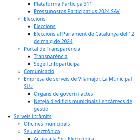
Plataforma Participa 311
Pressupostos Participatius 2024 SAV
Eleccions
Eleccions
Eleccions al Parlament de Catalunya del 12
de maig de 2024
Portal de Transparència
Transparència
Segell Infoparticipa
Comunicació
Empresa de serveis de Vilamajor, La Municipal
SLU
Òrgans de govern i actes
Neteja d'edificis municipals i encàrrecs de
gestió
Serveis i tràmits
Oficines municipals
Seu electrònica
Accés a la Seu Electrònica