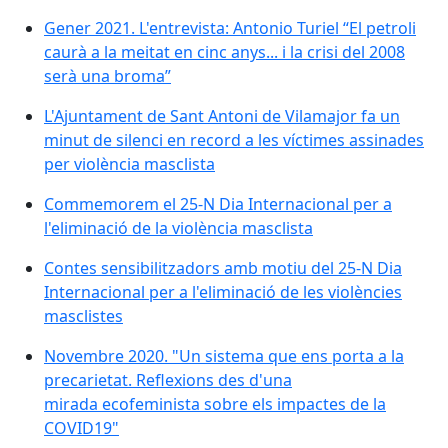
Gener 2021. L'entrevista: Antonio Turiel “El petroli cau
Gener 2021. L'entrevista: Antonio Turiel “El petroli
caurà a la meitat en cinc anys... i la crisi del 2008
serà una broma”
L'Ajuntament de Sant Antoni de Vilamajor fa un minut d
L'Ajuntament de Sant Antoni de Vilamajor fa un
minut de silenci en record a les víctimes assinades
per violència masclista
Commemorem el 25-N Dia Internacional per a l'elimina
Commemorem el 25-N Dia Internacional per a
l'eliminació de la violència masclista
Contes sensibilitzadors amb motiu del 25-N Dia Interna
Contes sensibilitzadors amb motiu del 25-N Dia
Internacional per a l'eliminació de les violències
masclistes
Novembre 2020. "Un sistema que ens porta a la preca
Novembre 2020. "Un sistema que ens porta a la
precarietat. Reflexions des d'una
mirada ecofeminista sobre els impactes de la
COVID19"