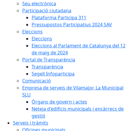
Seu electrònica
Participació ciutadana
Plataforma Participa 311
Pressupostos Participatius 2024 SAV
Eleccions
Eleccions
Eleccions al Parlament de Catalunya del 12
de maig de 2024
Portal de Transparència
Transparència
Segell Infoparticipa
Comunicació
Empresa de serveis de Vilamajor, La Municipal
SLU
Òrgans de govern i actes
Neteja d'edificis municipals i encàrrecs de
gestió
Serveis i tràmits
Oficines municipals