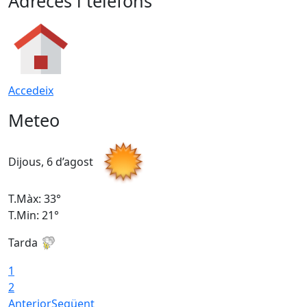
Adreces i telèfons
Accedeix
Meteo
Dijous, 6 d’agost
D
T.Màx: 33°
T
T.Min: 21°
T
Tarda
T
1
2
Anterior
Següent