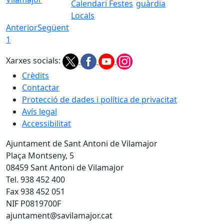
Calendari Festes
guàrdia
Locals
Anterior
Següent
1
Xarxes socials:
Crèdits
Contactar
Protecció de dades i política de privacitat
Avís legal
Accessibilitat
Ajuntament de Sant Antoni de Vilamajor
Plaça Montseny, 5
08459 Sant Antoni de Vilamajor
Tel. 938 452 400
Fax 938 452 051
NIF P0819700F
ajuntament@savilamajor.cat