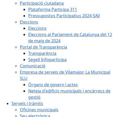
Participació ciutadana
Plataforma Participa 311
Pressupostos Participatius 2024 SAV
Eleccions
Eleccions
Eleccions al Parlament de Catalunya del 12
de maig de 2024
Portal de Transparència
Transparència
Segell Infoparticipa
Comunicació
Empresa de serveis de Vilamajor, La Municipal
SLU
Òrgans de govern i actes
Neteja d'edificis municipals i encàrrecs de
gestió
Serveis i tràmits
Oficines municipals
Seu electrònica