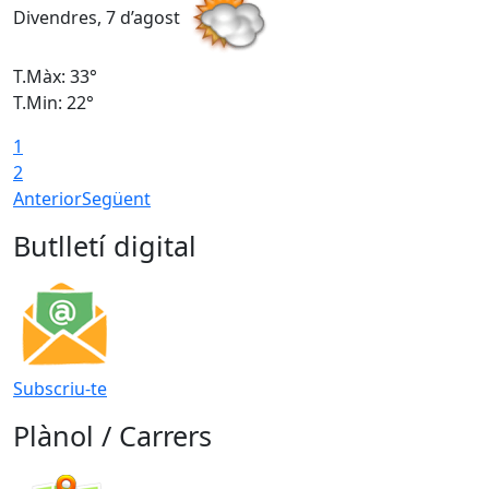
Divendres, 7 d’agost
D
T.Màx: 33°
T
T.Min: 22°
T
1
2
Anterior
Següent
Butlletí digital
Subscriu-te
Plànol / Carrers