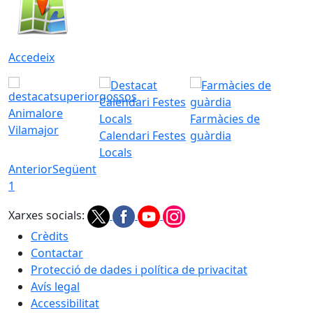
Accedeix
Animalore
Farmàcies de
Vilamajor
Calendari Festes
guàrdia
Locals
Anterior
Següent
1
Xarxes socials:
Crèdits
Contactar
Protecció de dades i política de privacitat
Avís legal
Accessibilitat