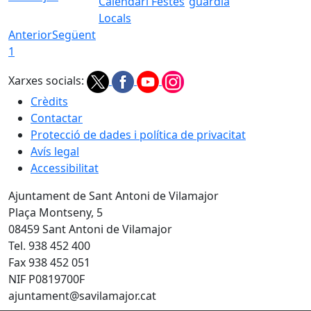
Calendari Festes
guàrdia
Locals
Anterior
Següent
1
Xarxes socials:
Crèdits
Contactar
Protecció de dades i política de privacitat
Avís legal
Accessibilitat
Ajuntament de Sant Antoni de Vilamajor
Plaça Montseny, 5
08459 Sant Antoni de Vilamajor
Tel. 938 452 400
Fax 938 452 051
NIF P0819700F
ajuntament@savilamajor.cat