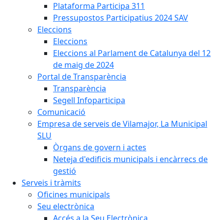
Plataforma Participa 311
Pressupostos Participatius 2024 SAV
Eleccions
Eleccions
Eleccions al Parlament de Catalunya del 12
de maig de 2024
Portal de Transparència
Transparència
Segell Infoparticipa
Comunicació
Empresa de serveis de Vilamajor, La Municipal
SLU
Òrgans de govern i actes
Neteja d'edificis municipals i encàrrecs de
gestió
Serveis i tràmits
Oficines municipals
Seu electrònica
Accés a la Seu Electrònica