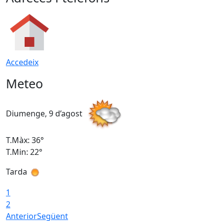
Accedeix
Meteo
Diumenge, 9 d’agost
D
T.Màx: 36°
T
T.Min: 22°
T
Tarda
T
1
2
Anterior
Següent