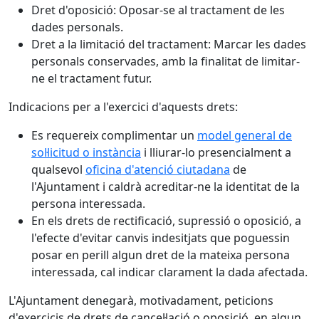
Dret d'oposició: Oposar-se al tractament de les
dades personals.
Dret a la limitació del tractament: Marcar les dades
personals conservades, amb la finalitat de limitar-
ne el tractament futur.
Indicacions per a l'exercici d'aquests drets:
Es requereix complimentar un
model general de
sol·licitud o instància
i lliurar-lo presencialment a
qualsevol
oficina d'atenció ciutadana
de
l'Ajuntament i caldrà acreditar-ne la identitat de la
persona interessada.
En els drets de rectificació, supressió o oposició, a
l'efecte d'evitar canvis indesitjats que poguessin
posar en perill algun dret de la mateixa persona
interessada, cal indicar clarament la dada afectada.
L'Ajuntament denegarà, motivadament, peticions
d'exercicis de drets de cancel·lació o oposició, en algun