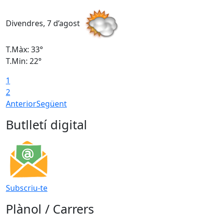
Divendres, 7 d’agost
D
T.Màx: 33°
T
T.Min: 22°
T
1
2
Anterior
Següent
Butlletí digital
Subscriu-te
Plànol / Carrers