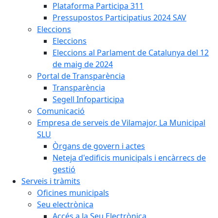
Plataforma Participa 311
Pressupostos Participatius 2024 SAV
Eleccions
Eleccions
Eleccions al Parlament de Catalunya del 12
de maig de 2024
Portal de Transparència
Transparència
Segell Infoparticipa
Comunicació
Empresa de serveis de Vilamajor, La Municipal
SLU
Òrgans de govern i actes
Neteja d'edificis municipals i encàrrecs de
gestió
Serveis i tràmits
Oficines municipals
Seu electrònica
Accés a la Seu Electrònica