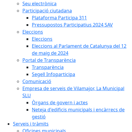
Seu electrònica
Participació ciutadana
Plataforma Participa 311
Pressupostos Participatius 2024 SAV
Eleccions
Eleccions
Eleccions al Parlament de Catalunya del 12
de maig de 2024
Portal de Transparència
Transparència
Segell Infoparticipa
Comunicació
Empresa de serveis de Vilamajor, La Municipal
SLU
Òrgans de govern i actes
Neteja d'edificis municipals i encàrrecs de
gestió
Serveis i tràmits
Oficines municipals