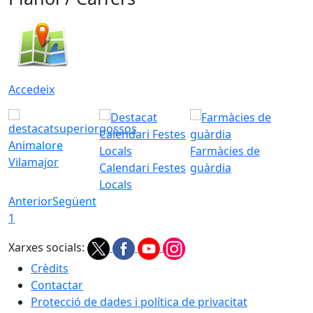
Accedeix
Animalore
Farmàcies de
Vilamajor
Calendari Festes
guàrdia
Locals
Anterior
Següent
1
Xarxes socials:
Crèdits
Contactar
Protecció de dades i política de privacitat