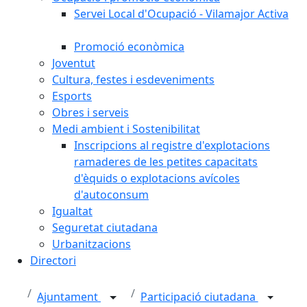
Servei Local d'Ocupació - Vilamajor Activa
Promoció econòmica
Joventut
Cultura, festes i esdeveniments
Esports
Obres i serveis
Medi ambient i Sostenibilitat
Inscripcions al registre d'explotacions
ramaderes de les petites capacitats
d'èquids o explotacions avícoles
d'autoconsum
Igualtat
Seguretat ciutadana
Urbanitzacions
Directori
Ajuntament
Participació ciutadana