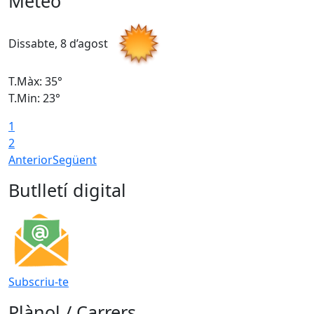
Meteo
Dissabte, 8 d’agost
D
T.Màx: 35°
T
T.Min: 23°
T
1
2
Anterior
Següent
Butlletí digital
Subscriu-te
Plànol / Carrers