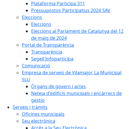
Plataforma Participa 311
Pressupostos Participatius 2024 SAV
Eleccions
Eleccions
Eleccions al Parlament de Catalunya del 12
de maig de 2024
Portal de Transparència
Transparència
Segell Infoparticipa
Comunicació
Empresa de serveis de Vilamajor, La Municipal
SLU
Òrgans de govern i actes
Neteja d'edificis municipals i encàrrecs de
gestió
Serveis i tràmits
Oficines municipals
Seu electrònica
Accés a la Seu Electrònica