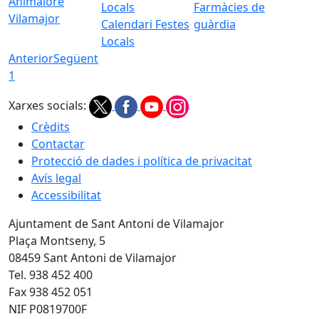
Animalore
Farmàcies de
Vilamajor
Calendari Festes
guàrdia
Locals
Anterior
Següent
1
Xarxes socials:
Crèdits
Contactar
Protecció de dades i política de privacitat
Avís legal
Accessibilitat
Ajuntament de Sant Antoni de Vilamajor
Plaça Montseny, 5
08459 Sant Antoni de Vilamajor
Tel. 938 452 400
Fax 938 452 051
NIF P0819700F