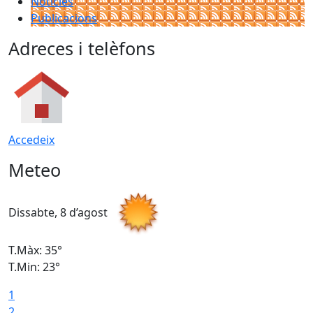
Notícies
Publicacions
Adreces i telèfons
Accedeix
Meteo
Dissabte, 8 d’agost
D
T.Màx: 35°
T
T.Min: 23°
T
1
2