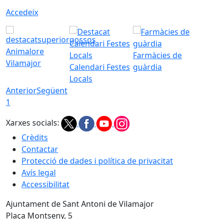
Accedeix
Animalore
Farmàcies de
Vilamajor
Calendari Festes
guàrdia
Locals
Anterior
Següent
1
Xarxes socials:
Crèdits
Contactar
Protecció de dades i política de privacitat
Avís legal
Accessibilitat
Ajuntament de Sant Antoni de Vilamajor
Plaça Montseny, 5