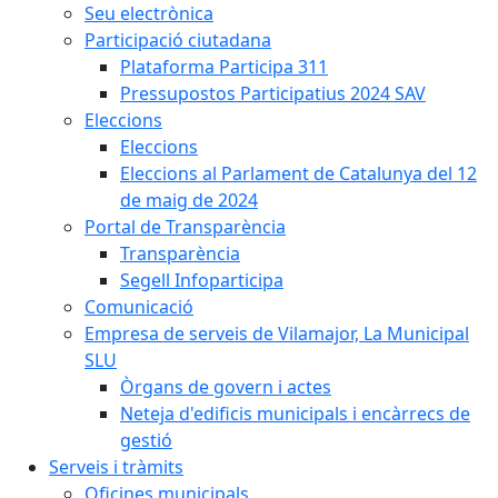
Seu electrònica
Participació ciutadana
Plataforma Participa 311
Pressupostos Participatius 2024 SAV
Eleccions
Eleccions
Eleccions al Parlament de Catalunya del 12
de maig de 2024
Portal de Transparència
Transparència
Segell Infoparticipa
Comunicació
Empresa de serveis de Vilamajor, La Municipal
SLU
Òrgans de govern i actes
Neteja d'edificis municipals i encàrrecs de
gestió
Serveis i tràmits
Oficines municipals