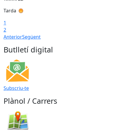
Tarda
T
1
2
Anterior
Següent
Butlletí digital
Subscriu-te
Plànol / Carrers