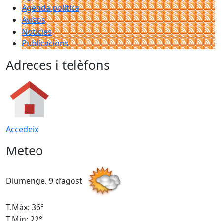
Agenda política
Avisos
Notícies
Publicacions
Adreces i telèfons
Accedeix
Meteo
Diumenge, 9 d’agost
D
T.Màx: 36°
T
T.Min: 22°
T