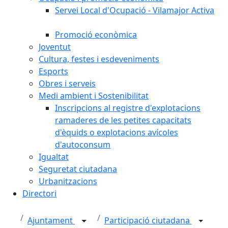
Servei Local d'Ocupació - Vilamajor Activa
Promoció econòmica
Joventut
Cultura, festes i esdeveniments
Esports
Obres i serveis
Medi ambient i Sostenibilitat
Inscripcions al registre d'explotacions
ramaderes de les petites capacitats
d'èquids o explotacions avícoles
d'autoconsum
Igualtat
Seguretat ciutadana
Urbanitzacions
Directori
Ajuntament
Participació ciutadana