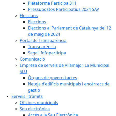
Plataforma Participa 311
Pressupostos Participatius 2024 SAV
Eleccions
Eleccions
Eleccions al Parlament de Catalunya del 12
de maig de 2024
Portal de Transparència
Transparència
Segell Infoparticipa
Comunicació
Empresa de serveis de Vilamajor, La Municipal
SLU
Òrgans de govern i actes
Neteja d'edificis municipals i encàrrecs de
gestió
Serveis i tràmits
Oficines municipals
Seu electrònica
Accés a la Seu Electrònica