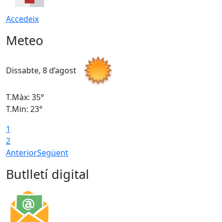
Accedeix
Meteo
Dissabte, 8 d’agost
D
T.Màx: 35°
T
T.Min: 23°
T
1
2
Anterior
Següent
Butlletí digital