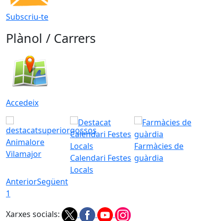
Subscriu-te
Plànol / Carrers
Accedeix
Animalore
Farmàcies de
Vilamajor
Calendari Festes
guàrdia
Locals
Anterior
Següent
1
Xarxes socials: