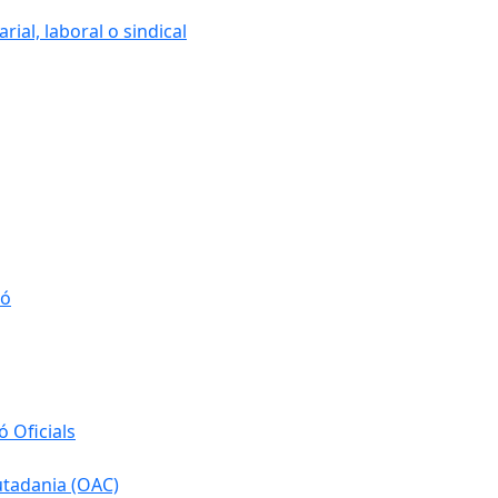
ial, laboral o sindical
ió
 Oficials
iutadania (OAC)