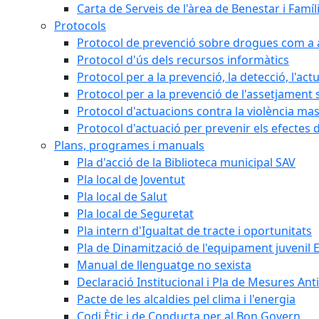
Carta de Serveis de l'àrea de Benestar i Famíl
Protocols
Protocol de prevenció sobre drogues com a al
Protocol d'ús dels recursos informàtics
Protocol per a la prevenció, la detecció, l'act
Protocol per a la prevenció de l'assetjament 
Protocol d'actuacions contra la violència masc
Protocol d'actuació per prevenir els efectes d
Plans, programes i manuals
Pla d'acció de la Biblioteca municipal SAV
Pla local de Joventut
Pla local de Salut
Pla local de Seguretat
Pla intern d'Igualtat de tracte i oportunitats
Pla de Dinamització de l'equipament juvenil E
Manual de llenguatge no sexista
Declaració Institucional i Pla de Mesures Ant
Pacte de les alcaldies pel clima i l'energia
Codi Ètic i de Conducta per al Bon Govern