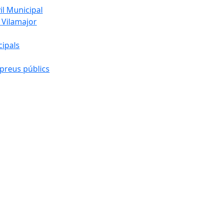
l Municipal
 Vilamajor
cipals
preus públics