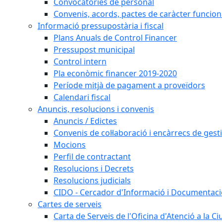
Convocatòries de personal
Convenis, acords, pactes de caràcter funcionar
Informació pressupostària i fiscal
Plans Anuals de Control Financer
Pressupost municipal
Control intern
Pla econòmic financer 2019-2020
Període mitjà de pagament a proveïdors
Calendari fiscal
Anuncis, resolucions i convenis
Anuncis / Edictes
Convenis de col·laboració i encàrrecs de gest
Mocions
Perfil de contractant
Resolucions i Decrets
Resolucions judicials
CIDO - Cercador d'Informació i Documentació
Cartes de serveis
Carta de Serveis de l'Oficina d'Atenció a la C