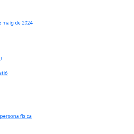
de maig de 2024
U
stió
persona física