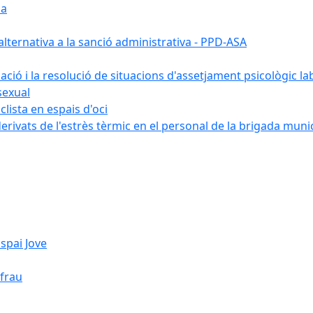
ia
ternativa a la sanció administrativa - PPD-ASA
uació i la resolució de situacions d'assetjament psicològic la
sexual
lista en espais d'oci
erivats de l'estrès tèrmic en el personal de la brigada muni
spai Jove
ifrau