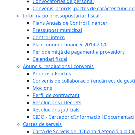
Convocatòries de personal
Convenis, acords, pactes de caràcter funcionar
Informació pressupostària i fiscal
Plans Anuals de Control Financer
Pressupost municipal
Control intern
Pla econòmic financer 2019-2020
Període mitjà de pagament a proveïdors
Calendari fiscal
Anuncis, resolucions i convenis
Anuncis / Edictes
Convenis de col·laboració i encàrrecs de gest
Mocions
Perfil de contractant
Resolucions i Decrets
Resolucions judicials
CIDO - Cercador d'Informació i Documentació
Cartes de serveis
Carta de Serveis de l'Oficina d'Atenció a la C