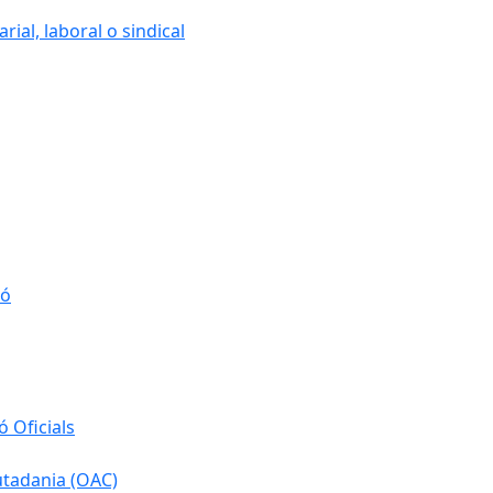
ial, laboral o sindical
ió
 Oficials
iutadania (OAC)