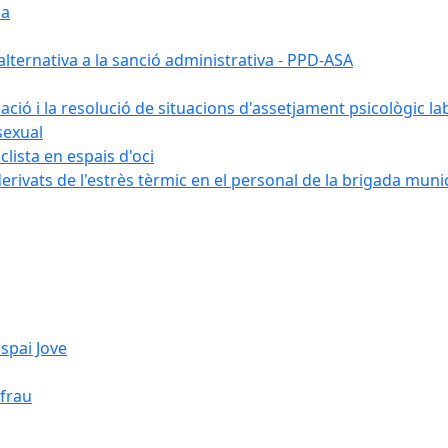
ia
ternativa a la sanció administrativa - PPD-ASA
uació i la resolució de situacions d'assetjament psicològic la
sexual
lista en espais d'oci
erivats de l'estrès tèrmic en el personal de la brigada muni
spai Jove
ifrau