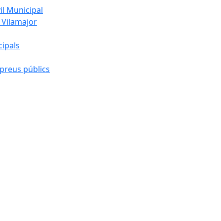
l Municipal
 Vilamajor
cipals
preus públics