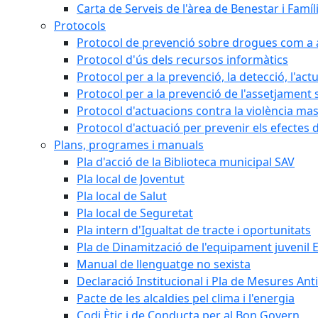
Carta de Serveis de l'àrea de Benestar i Famíl
Protocols
Protocol de prevenció sobre drogues com a al
Protocol d'ús dels recursos informàtics
Protocol per a la prevenció, la detecció, l'act
Protocol per a la prevenció de l'assetjament 
Protocol d'actuacions contra la violència masc
Protocol d'actuació per prevenir els efectes d
Plans, programes i manuals
Pla d'acció de la Biblioteca municipal SAV
Pla local de Joventut
Pla local de Salut
Pla local de Seguretat
Pla intern d'Igualtat de tracte i oportunitats
Pla de Dinamització de l'equipament juvenil E
Manual de llenguatge no sexista
Declaració Institucional i Pla de Mesures Ant
Pacte de les alcaldies pel clima i l'energia
Codi Ètic i de Conducta per al Bon Govern