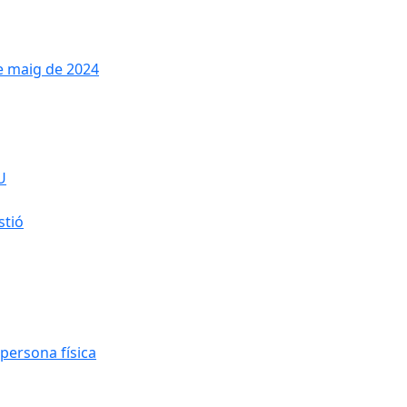
de maig de 2024
U
stió
persona física