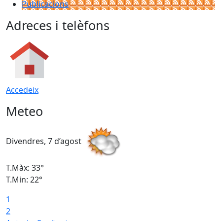
Publicacions
Adreces i telèfons
Accedeix
Meteo
Divendres, 7 d’agost
D
T.Màx: 33°
T
T.Min: 22°
T
1
2