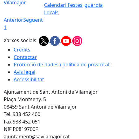
Vilamajor
Calendari Festes
guàrdia
Locals
Anterior
Següent
1
Xarxes socials:
Crèdits
Contactar
Protecció de dades i política de privacitat
Avís legal
Accessibilitat
Ajuntament de Sant Antoni de Vilamajor
Plaça Montseny, 5
08459 Sant Antoni de Vilamajor
Tel. 938 452 400
Fax 938 452 051
NIF P0819700F
ajuntament@savilamajor.cat