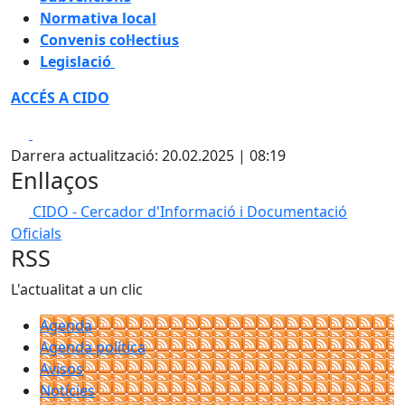
Normativa local
Convenis col·lectius
Legislació
ACCÉS A CIDO
Facebook
X
Darrera actualització: 20.02.2025 | 08:19
Enllaços
CIDO - Cercador d'Informació i Documentació
Oficials
RSS
L'actualitat a un clic
Agenda
Agenda política
Avisos
Notícies