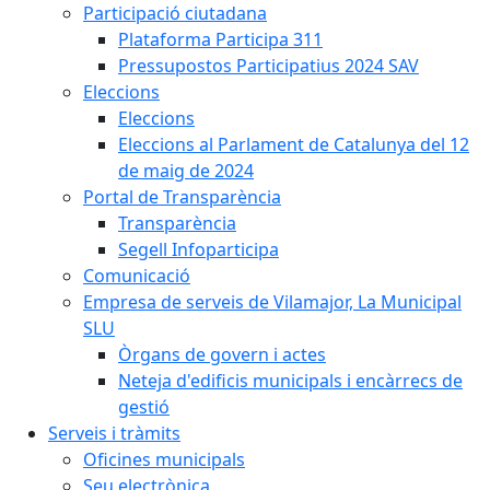
Participació ciutadana
Plataforma Participa 311
Pressupostos Participatius 2024 SAV
Eleccions
Eleccions
Eleccions al Parlament de Catalunya del 12
de maig de 2024
Portal de Transparència
Transparència
Segell Infoparticipa
Comunicació
Empresa de serveis de Vilamajor, La Municipal
SLU
Òrgans de govern i actes
Neteja d'edificis municipals i encàrrecs de
gestió
Serveis i tràmits
Oficines municipals
Seu electrònica