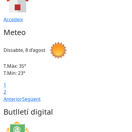
Accedeix
Meteo
Dissabte, 8 d’agost
D
T.Màx: 35°
T
T.Min: 23°
T
1
2
Anterior
Següent
Butlletí digital