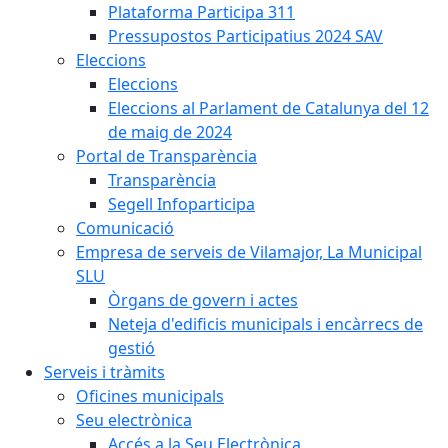
Plataforma Participa 311
Pressupostos Participatius 2024 SAV
Eleccions
Eleccions
Eleccions al Parlament de Catalunya del 12
de maig de 2024
Portal de Transparència
Transparència
Segell Infoparticipa
Comunicació
Empresa de serveis de Vilamajor, La Municipal
SLU
Òrgans de govern i actes
Neteja d'edificis municipals i encàrrecs de
gestió
Serveis i tràmits
Oficines municipals
Seu electrònica
Accés a la Seu Electrònica