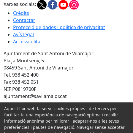
Xarxes socials:
Crèdits
Contactar
Protecció de dades i política de privacitat
Avís legal
Accessibilitat
Ajuntament de Sant Antoni de Vilamajor
Plaça Montseny, 5
08459 Sant Antoni de Vilamajor
Tel. 938 452 400
Fax 938 452 051
NIF P0819700F
ajuntament@savilamajor.cat
Aquest lloc web fa servir cookies pròpies i de tercers per
facilitar-te una experiència de navegació òptima i recollir
Amb la col·laboració de:
informació anònima per millorar i adaptar-nos a les teves
preferències i pautes de navegació. Navegar sense acceptar