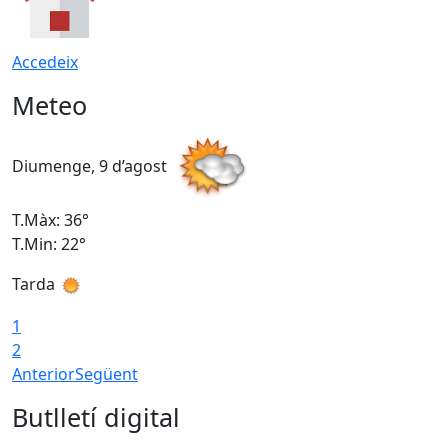
Accedeix
Meteo
Diumenge, 9 d’agost
D
T.Màx: 36°
T
T.Min: 22°
T
Tarda
T
1
2
Anterior
Següent
Butlletí digital