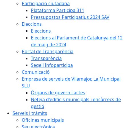
Participació ciutadana
Plataforma Participa 311
Pressupostos Participatius 2024 SAV
Eleccions
Eleccions
Eleccions al Parlament de Catalunya del 12
de maig de 2024
Portal de Transparència
Transparència
Segell Infoparticipa
Comunicació
Empresa de serveis de Vilamajor, La Municipal
SLU
Òrgans de govern i actes
Neteja d'edificis municipals i encàrrecs de
gestió
Serveis i tràmits
Oficines municipals
Seu electrònica