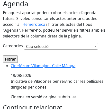
Agenda
En aquest apartat podeu trobar els actes d'agenda
futurs. Si voleu consultar els actes anteriors, podeu
accedir a l'
Hemeroteca
i filtrar els actes del tipus
"Agenda". Per fer-ho, podeu fer servir els filtres amb els
selectors de la columna dreta de la pàgina.
Categories
Cap selecció
Cinefòrum Vilamajor - Calle Málaga
Cinefòrum Vilamajor - Calle Málaga
19/08/2026
Iniciativa de Viladones per reivindicar les pel·lícules
dirigides per dones.
Cinema en versió original subtitulat.
Contingut relacionat