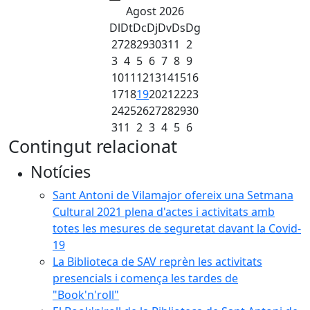
Agost 2026
Dl
Dt
Dc
Dj
Dv
Ds
Dg
27
28
29
30
31
1
2
3
4
5
6
7
8
9
10
11
12
13
14
15
16
17
18
19
20
21
22
23
24
25
26
27
28
29
30
31
1
2
3
4
5
6
Contingut relacionat
Notícies
Sant Antoni de Vilamajor ofereix una Setmana
Cultural 2021 plena d'actes i activitats amb
totes les mesures de seguretat davant la Covid-
19
La Biblioteca de SAV reprèn les activitats
presencials i comença les tardes de
"Book'n'roll"