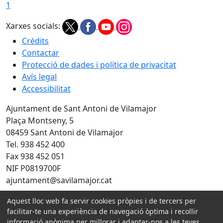
1
Xarxes socials:
Crèdits
Contactar
Protecció de dades i política de privacitat
Avís legal
Accessibilitat
Ajuntament de Sant Antoni de Vilamajor
Plaça Montseny, 5
08459 Sant Antoni de Vilamajor
Tel. 938 452 400
Fax 938 452 051
NIF P0819700F
ajuntament@savilamajor.cat
Aquest lloc web fa servir cookies pròpies i de tercers per
Amb la col·laboració de:
facilitar-te una experiència de navegació òptima i recollir
informació anònima per millorar i adaptar-nos a les teves