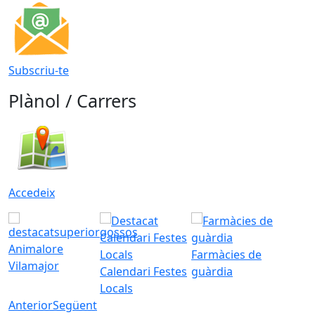
Subscriu-te
Plànol / Carrers
Accedeix
Animalore
Farmàcies de
Vilamajor
Calendari Festes
guàrdia
Locals
Anterior
Següent