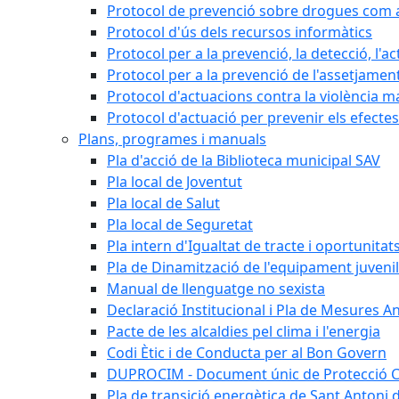
Protocol de prevenció sobre drogues com a 
Protocol d'ús dels recursos informàtics
Protocol per a la prevenció, la detecció, l'a
Protocol per a la prevenció de l'assetjamen
Protocol d'actuacions contra la violència ma
Protocol d'actuació per prevenir els efectes
Plans, programes i manuals
Pla d'acció de la Biblioteca municipal SAV
Pla local de Joventut
Pla local de Salut
Pla local de Seguretat
Pla intern d'Igualtat de tracte i oportunitat
Pla de Dinamització de l'equipament juvenil
Manual de llenguatge no sexista
Declaració Institucional i Pla de Mesures An
Pacte de les alcaldies pel clima i l'energia
Codi Ètic i de Conducta per al Bon Govern
DUPROCIM - Document únic de Protecció Ci
Pla de transició energètica de Sant Antoni 