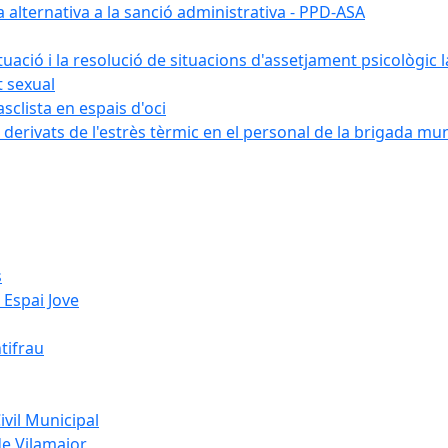
alternativa a la sanció administrativa - PPD-ASA
ctuació i la resolució de situacions d'assetjament psicològic 
t sexual
sclista en espais d'oci
 derivats de l'estrès tèrmic en el personal de la brigada mun
s
 Espai Jove
tifrau
vil Municipal
de Vilamajor