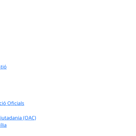
tió
ió Oficials
 Ciutadania (OAC)
ília