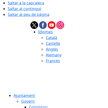
Saltar a la capçalera
Saltar al contingut
Saltar al peu de pàgina
Idiomes
Català
Castellà
Anglès
Alemany
Francès
07.08.2026 | 05:11
Ajuntament
Govern
Consistori