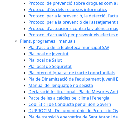
Protocol de prevenció sobre drogues com a al
Protocol d'ús dels recursos informàtics
Protocol per a la prevenció, la detecció, l'act
Protocol per a la prevenció de l'assetjament 
Protocol d'actuacions contra la violència masc
Protocol d'actuació per prevenir els efectes d
Plans, programes i manuals
Pla d'acció de la Biblioteca municipal SAV
Pla local de Joventut
Pla local de Salut
Pla local de Seguretat
Pla intern d'Igualtat de tracte i oportunitats
Pla de Dinamització de l'equipament juvenil E
Manual de llenguatge no sexista
Declaració Institucional i Pla de Mesures Ant
Pacte de les alcaldies pel clima i l'energia
Codi Ètic i de Conducta per al Bon Govern
DUPROCIM - Document únic de Protecció Civi
Pla de transició energètica de Sant Antoni de