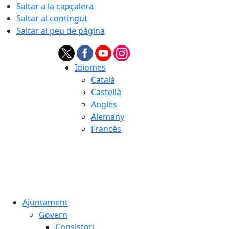
Saltar a la capçalera
Saltar al contingut
Saltar al peu de pàgina
Idiomes
Català
Castellà
Anglès
Alemany
Francès
08.08.2026 | 12:03
Ajuntament
Govern
Consistori