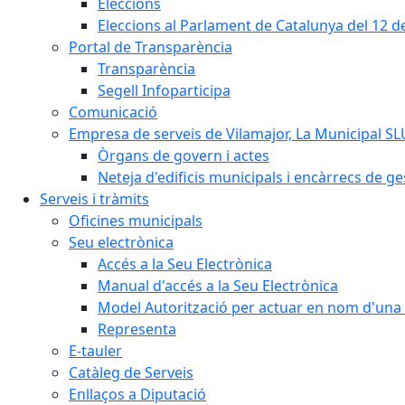
Eleccions
Eleccions al Parlament de Catalunya del 12 
Portal de Transparència
Transparència
Segell Infoparticipa
Comunicació
Empresa de serveis de Vilamajor, La Municipal SL
Òrgans de govern i actes
Neteja d'edificis municipals i encàrrecs de ge
Serveis i tràmits
Oficines municipals
Seu electrònica
Accés a la Seu Electrònica
Manual d'accés a la Seu Electrònica
Model Autorització per actuar en nom d'una 
Representa
E-tauler
Catàleg de Serveis
Enllaços a Diputació