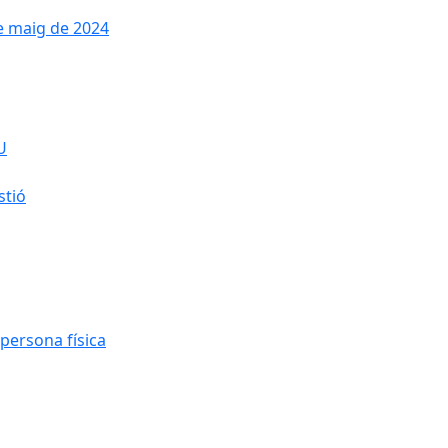
de maig de 2024
U
stió
persona física