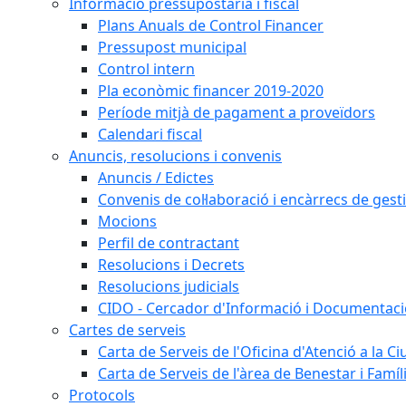
Informació pressupostària i fiscal
Plans Anuals de Control Financer
Pressupost municipal
Control intern
Pla econòmic financer 2019-2020
Període mitjà de pagament a proveïdors
Calendari fiscal
Anuncis, resolucions i convenis
Anuncis / Edictes
Convenis de col·laboració i encàrrecs de gest
Mocions
Perfil de contractant
Resolucions i Decrets
Resolucions judicials
CIDO - Cercador d'Informació i Documentació
Cartes de serveis
Carta de Serveis de l'Oficina d'Atenció a la C
Carta de Serveis de l'àrea de Benestar i Famíl
Protocols