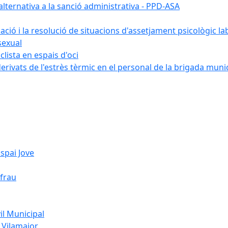
ternativa a la sanció administrativa - PPD-ASA
uació i la resolució de situacions d'assetjament psicològic la
sexual
lista en espais d'oci
erivats de l'estrès tèrmic en el personal de la brigada muni
spai Jove
ifrau
l Municipal
 Vilamajor