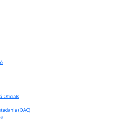
ió
 Oficials
iutadania (OAC)
ia