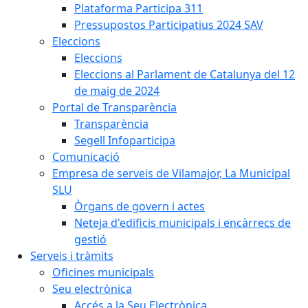
Plataforma Participa 311
Pressupostos Participatius 2024 SAV
Eleccions
Eleccions
Eleccions al Parlament de Catalunya del 12
de maig de 2024
Portal de Transparència
Transparència
Segell Infoparticipa
Comunicació
Empresa de serveis de Vilamajor, La Municipal
SLU
Òrgans de govern i actes
Neteja d'edificis municipals i encàrrecs de
gestió
Serveis i tràmits
Oficines municipals
Seu electrònica
Accés a la Seu Electrònica