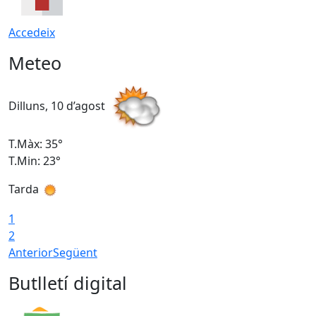
Accedeix
Meteo
Dilluns, 10 d’agost
D
T.Màx: 35°
T
T.Min: 23°
T
Tarda
T
1
2
Anterior
Següent
Butlletí digital