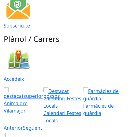
Subscriu-te
Plànol / Carrers
Accedeix
Animalore
Farmàcies de
Vilamajor
Calendari Festes
guàrdia
Locals
Anterior
Següent
1