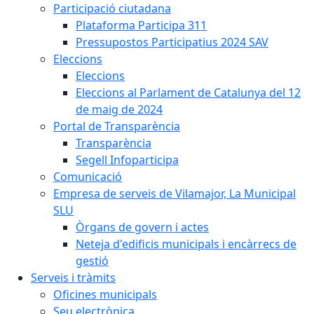
Participació ciutadana
Plataforma Participa 311
Pressupostos Participatius 2024 SAV
Eleccions
Eleccions
Eleccions al Parlament de Catalunya del 12
de maig de 2024
Portal de Transparència
Transparència
Segell Infoparticipa
Comunicació
Empresa de serveis de Vilamajor, La Municipal
SLU
Òrgans de govern i actes
Neteja d'edificis municipals i encàrrecs de
gestió
Serveis i tràmits
Oficines municipals
Seu electrònica