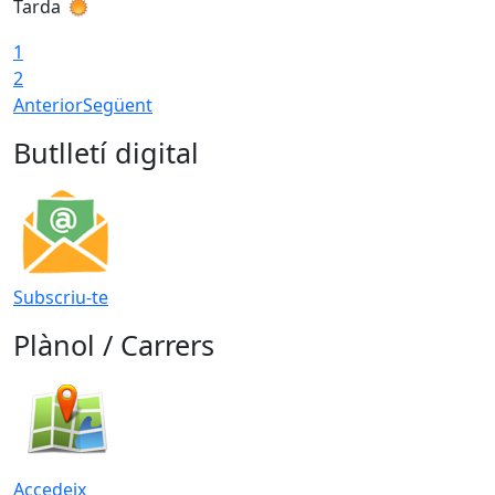
Tarda
T
1
2
Anterior
Següent
Butlletí digital
Subscriu-te
Plànol / Carrers
Accedeix