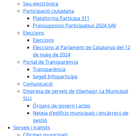
Seu electrònica
Participació ciutadana
Plataforma Participa 311
Pressupostos Participatius 2024 SAV
Eleccions
Eleccions
Eleccions al Parlament de Catalunya del 12
de maig de 2024
Portal de Transparència
Transparència
Segell Infoparticipa
Comunicació
Empresa de serveis de Vilamajor, La Municipal
SLU
Òrgans de govern i actes
Neteja d'edificis municipals i encàrrecs de
gestió
Serveis i tràmits
Oficines municipals