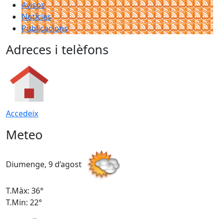
Avisos
Notícies
Publicacions
Adreces i telèfons
Accedeix
Meteo
Diumenge, 9 d’agost
D
T.Màx: 36°
T
T.Min: 22°
T