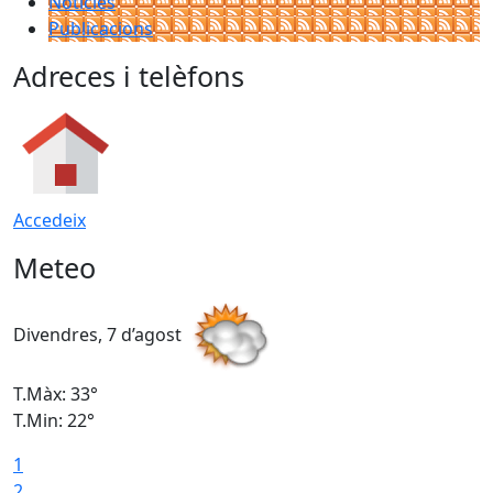
Notícies
Publicacions
Adreces i telèfons
Accedeix
Meteo
Divendres, 7 d’agost
D
T.Màx: 33°
T
T.Min: 22°
T
1
2