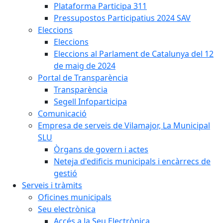
Plataforma Participa 311
Pressupostos Participatius 2024 SAV
Eleccions
Eleccions
Eleccions al Parlament de Catalunya del 12
de maig de 2024
Portal de Transparència
Transparència
Segell Infoparticipa
Comunicació
Empresa de serveis de Vilamajor, La Municipal
SLU
Òrgans de govern i actes
Neteja d'edificis municipals i encàrrecs de
gestió
Serveis i tràmits
Oficines municipals
Seu electrònica
Accés a la Seu Electrònica