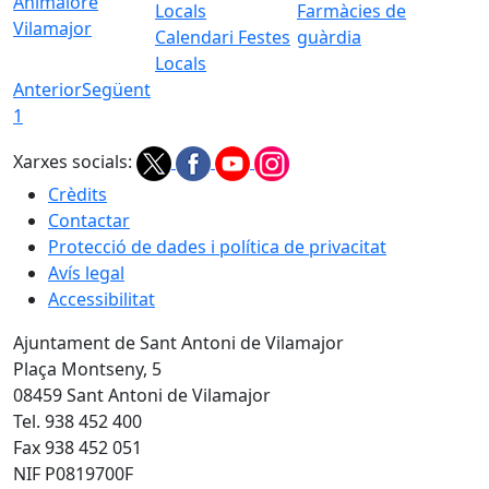
Animalore
Farmàcies de
Vilamajor
Calendari Festes
guàrdia
Locals
Anterior
Següent
1
Xarxes socials:
Crèdits
Contactar
Protecció de dades i política de privacitat
Avís legal
Accessibilitat
Ajuntament de Sant Antoni de Vilamajor
Plaça Montseny, 5
08459 Sant Antoni de Vilamajor
Tel. 938 452 400
Fax 938 452 051
NIF P0819700F