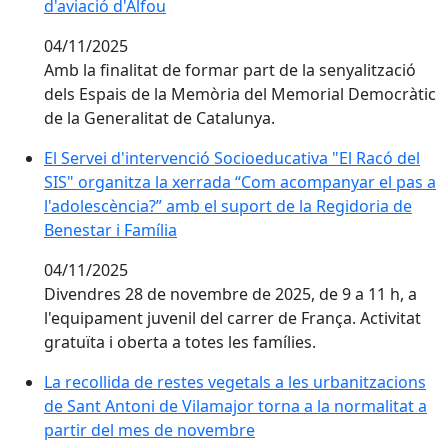
d'aviació d'Alfou
04/11/2025
Amb la finalitat de formar part de la senyalització
dels Espais de la Memòria del Memorial Democràtic
de la Generalitat de Catalunya.
El Servei d'intervenció Socioeducativa "El Racó del SI
El Servei d'intervenció Socioeducativa "El Racó del
SIS" organitza la xerrada “Com acompanyar el pas a
l'adolescència?” amb el suport de la Regidoria de
Benestar i Família
04/11/2025
Divendres 28 de novembre de 2025, de 9 a 11 h, a
l'equipament juvenil del carrer de França. Activitat
gratuïta i oberta a totes les famílies.
La recollida de restes vegetals a les urbanitzacions 
La recollida de restes vegetals a les urbanitzacions
de Sant Antoni de Vilamajor torna a la normalitat a
partir del mes de novembre