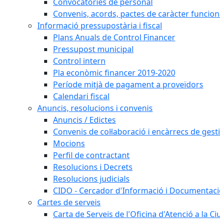
Convocatòries de personal
Convenis, acords, pactes de caràcter funcionar
Informació pressupostària i fiscal
Plans Anuals de Control Financer
Pressupost municipal
Control intern
Pla econòmic financer 2019-2020
Període mitjà de pagament a proveïdors
Calendari fiscal
Anuncis, resolucions i convenis
Anuncis / Edictes
Convenis de col·laboració i encàrrecs de gest
Mocions
Perfil de contractant
Resolucions i Decrets
Resolucions judicials
CIDO - Cercador d'Informació i Documentació
Cartes de serveis
Carta de Serveis de l'Oficina d'Atenció a la C