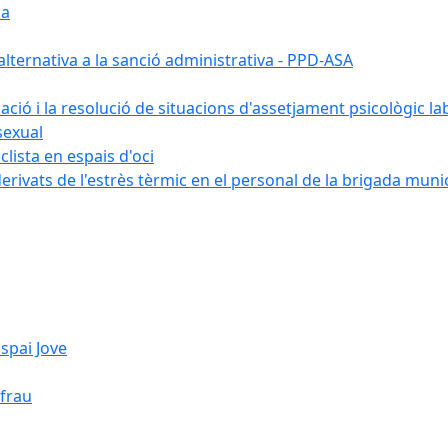
ia
ternativa a la sanció administrativa - PPD-ASA
uació i la resolució de situacions d'assetjament psicològic la
sexual
lista en espais d'oci
erivats de l'estrès tèrmic en el personal de la brigada muni
spai Jove
ifrau