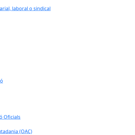
ial, laboral o sindical
ió
 Oficials
iutadania (OAC)