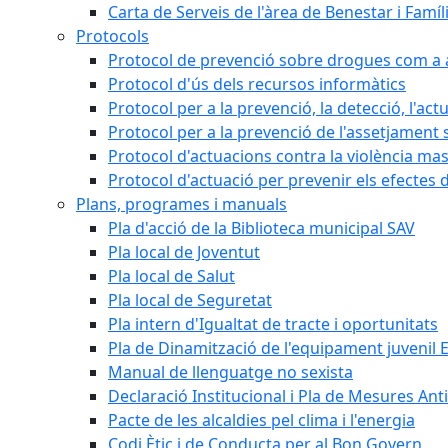
Carta de Serveis de l'àrea de Benestar i Famíl
Protocols
Protocol de prevenció sobre drogues com a al
Protocol d'ús dels recursos informàtics
Protocol per a la prevenció, la detecció, l'act
Protocol per a la prevenció de l'assetjament 
Protocol d'actuacions contra la violència masc
Protocol d'actuació per prevenir els efectes d
Plans, programes i manuals
Pla d'acció de la Biblioteca municipal SAV
Pla local de Joventut
Pla local de Salut
Pla local de Seguretat
Pla intern d'Igualtat de tracte i oportunitats
Pla de Dinamització de l'equipament juvenil E
Manual de llenguatge no sexista
Declaració Institucional i Pla de Mesures Ant
Pacte de les alcaldies pel clima i l'energia
Codi Ètic i de Conducta per al Bon Govern