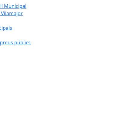
l Municipal
 Vilamajor
cipals
preus públics