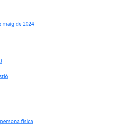
de maig de 2024
U
stió
persona física