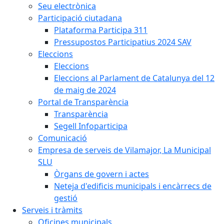
Seu electrònica
Participació ciutadana
Plataforma Participa 311
Pressupostos Participatius 2024 SAV
Eleccions
Eleccions
Eleccions al Parlament de Catalunya del 12
de maig de 2024
Portal de Transparència
Transparència
Segell Infoparticipa
Comunicació
Empresa de serveis de Vilamajor, La Municipal
SLU
Òrgans de govern i actes
Neteja d'edificis municipals i encàrrecs de
gestió
Serveis i tràmits
Oficines municipals