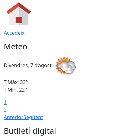
Accedeix
Meteo
Divendres, 7 d’agost
D
T.Màx: 33°
T
T.Min: 22°
T
1
2
Anterior
Següent
Butlletí digital