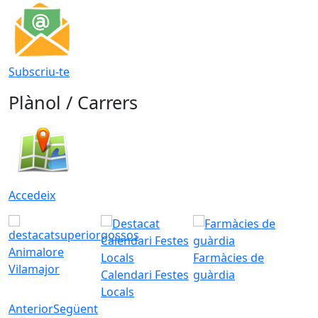
Subscriu-te
Plànol / Carrers
Accedeix
Animalore
Farmàcies de
Vilamajor
Calendari Festes
guàrdia
Locals
Anterior
Següent