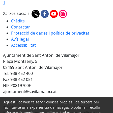
1
Xarxes socials:
Crèdits
Contactar
Protecció de dades i política de privacitat
Avís legal
Accessibilitat
Ajuntament de Sant Antoni de Vilamajor
Plaça Montseny, 5
08459 Sant Antoni de Vilamajor
Tel. 938 452 400
Fax 938 452 051
NIF P0819700F
ajuntament@savilamajor.cat
Aquest lloc web fa servir cookies pròpies i de tercers per
facilitar-te una experiència de navegació òptima i recollir
Amb la col·laboració de:
informació anònima per millorar i adaptar-nos a les teves