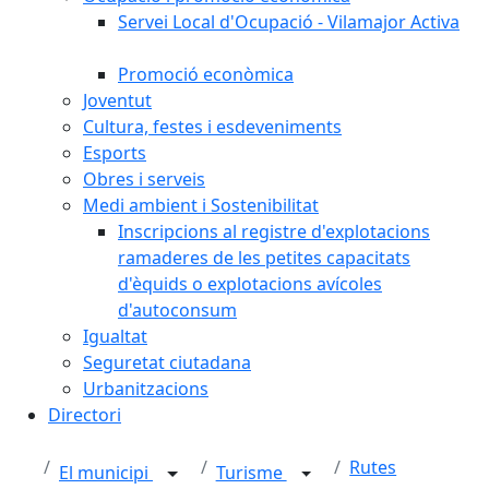
Servei Local d'Ocupació - Vilamajor Activa
Promoció econòmica
Joventut
Cultura, festes i esdeveniments
Esports
Obres i serveis
Medi ambient i Sostenibilitat
Inscripcions al registre d'explotacions
ramaderes de les petites capacitats
d'èquids o explotacions avícoles
d'autoconsum
Igualtat
Seguretat ciutadana
Urbanitzacions
Directori
Rutes
El municipi
Turisme