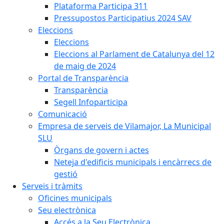
Plataforma Participa 311
Pressupostos Participatius 2024 SAV
Eleccions
Eleccions
Eleccions al Parlament de Catalunya del 12
de maig de 2024
Portal de Transparència
Transparència
Segell Infoparticipa
Comunicació
Empresa de serveis de Vilamajor, La Municipal
SLU
Òrgans de govern i actes
Neteja d'edificis municipals i encàrrecs de
gestió
Serveis i tràmits
Oficines municipals
Seu electrònica
Accés a la Seu Electrònica