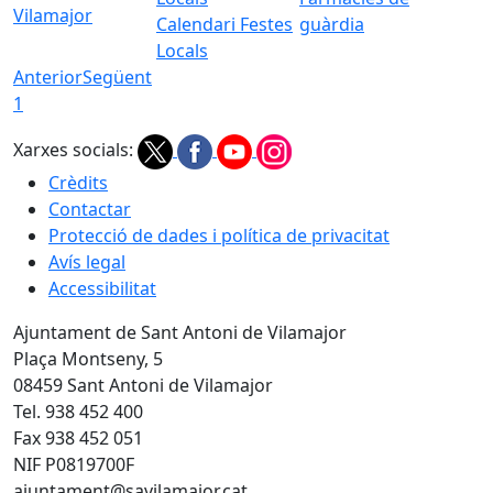
Vilamajor
Calendari Festes
guàrdia
Locals
Anterior
Següent
1
Xarxes socials:
Crèdits
Contactar
Protecció de dades i política de privacitat
Avís legal
Accessibilitat
Ajuntament de Sant Antoni de Vilamajor
Plaça Montseny, 5
08459 Sant Antoni de Vilamajor
Tel. 938 452 400
Fax 938 452 051
NIF P0819700F
ajuntament@savilamajor.cat