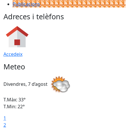
Publicacions
Adreces i telèfons
Accedeix
Meteo
Divendres, 7 d’agost
D
T.Màx: 33°
T
T.Min: 22°
T
1
2