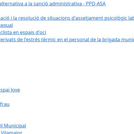
ternativa a la sanció administrativa - PPD-ASA
uació i la resolució de situacions d'assetjament psicològic la
sexual
lista en espais d'oci
erivats de l'estrès tèrmic en el personal de la brigada muni
spai Jove
ifrau
l Municipal
 Vilamajor