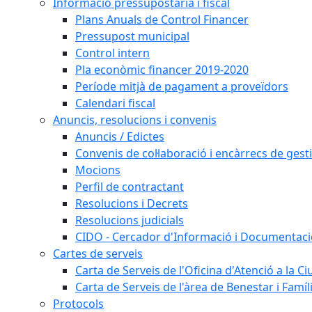
Informació pressupostària i fiscal
Plans Anuals de Control Financer
Pressupost municipal
Control intern
Pla econòmic financer 2019-2020
Període mitjà de pagament a proveïdors
Calendari fiscal
Anuncis, resolucions i convenis
Anuncis / Edictes
Convenis de col·laboració i encàrrecs de gest
Mocions
Perfil de contractant
Resolucions i Decrets
Resolucions judicials
CIDO - Cercador d'Informació i Documentació
Cartes de serveis
Carta de Serveis de l'Oficina d'Atenció a la C
Carta de Serveis de l'àrea de Benestar i Famíl
Protocols