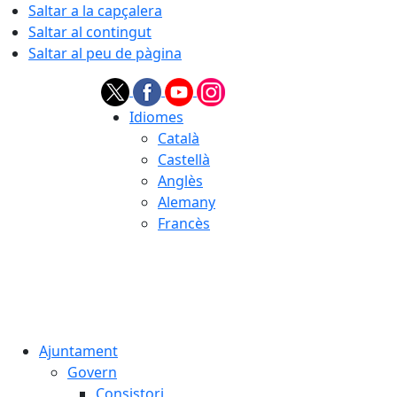
Saltar a la capçalera
Saltar al contingut
Saltar al peu de pàgina
Idiomes
Català
Castellà
Anglès
Alemany
Francès
07.08.2026 | 19:17
Ajuntament
Govern
Consistori