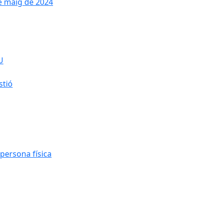
de maig de 2024
U
stió
persona física