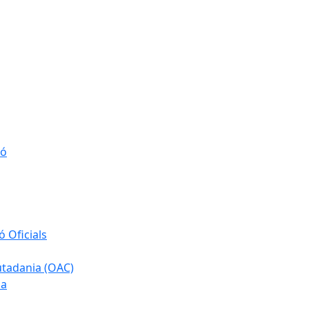
ió
 Oficials
iutadania (OAC)
ia