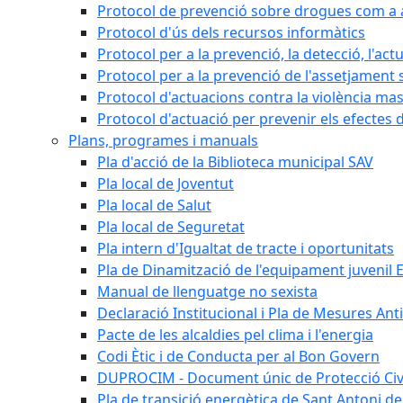
Protocol de prevenció sobre drogues com a al
Protocol d'ús dels recursos informàtics
Protocol per a la prevenció, la detecció, l'act
Protocol per a la prevenció de l'assetjament 
Protocol d'actuacions contra la violència masc
Protocol d'actuació per prevenir els efectes d
Plans, programes i manuals
Pla d'acció de la Biblioteca municipal SAV
Pla local de Joventut
Pla local de Salut
Pla local de Seguretat
Pla intern d'Igualtat de tracte i oportunitats
Pla de Dinamització de l'equipament juvenil E
Manual de llenguatge no sexista
Declaració Institucional i Pla de Mesures Ant
Pacte de les alcaldies pel clima i l'energia
Codi Ètic i de Conducta per al Bon Govern
DUPROCIM - Document únic de Protecció Civi
Pla de transició energètica de Sant Antoni de