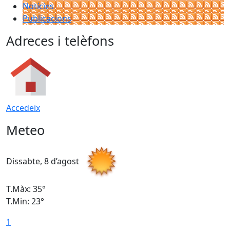
Notícies
Publicacions
Adreces i telèfons
Accedeix
Meteo
Dissabte, 8 d’agost
D
T.Màx: 35°
T
T.Min: 23°
T
1