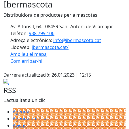
Ibermascota
Distribuidora de productes per a mascotes
Av. Alfons I, 64 - 08459 Sant Antoni de Vilamajor
Telèfon:
938 799 106
Adreça electrònica:
info@ibermascota.cat
Lloc web:
ibermascota.cat/
Amplieu el mapa
Com arribar-hi
Leaflet
| ©
OpenStreetMap
contributors
Facebook
X
+
Darrera actualització: 26.01.2023 | 12:15
−
.
RSS
L'actualitat a un clic
Agenda
Agenda política
Avisos