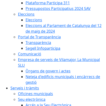
Plataforma Participa 311
Pressupostos Participatius 2024 SAV
Eleccions
Eleccions
Eleccions al Parlament de Catalunya del 12
de maig de 2024
Portal de Transparència
Transparència
Segell Infoparticipa
Comunicació
Empresa de serveis de Vilamajor, La Municipal
SLU
Òrgans de govern i actes
Neteja d'edificis municipals i encàrrecs de
gestió
Serveis i tràmits
Oficines municipals
Seu electrònica
Accés a la Seu Electrònica