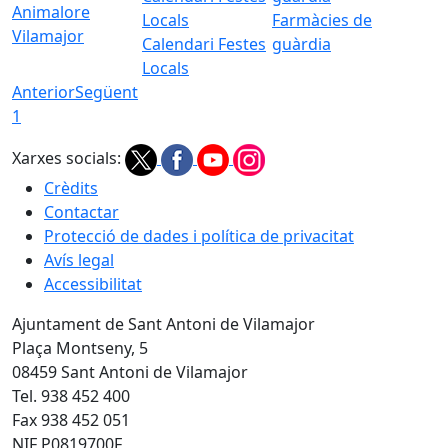
Animalore
Farmàcies de
Vilamajor
Calendari Festes
guàrdia
Locals
Anterior
Següent
1
Xarxes socials:
Crèdits
Contactar
Protecció de dades i política de privacitat
Avís legal
Accessibilitat
Ajuntament de Sant Antoni de Vilamajor
Plaça Montseny, 5
08459 Sant Antoni de Vilamajor
Tel. 938 452 400
Fax 938 452 051
NIF P0819700F