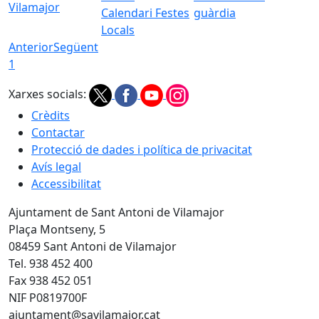
Vilamajor
Calendari Festes
guàrdia
Locals
Anterior
Següent
1
Xarxes socials:
Crèdits
Contactar
Protecció de dades i política de privacitat
Avís legal
Accessibilitat
Ajuntament de Sant Antoni de Vilamajor
Plaça Montseny, 5
08459 Sant Antoni de Vilamajor
Tel. 938 452 400
Fax 938 452 051
NIF P0819700F
ajuntament@savilamajor.cat