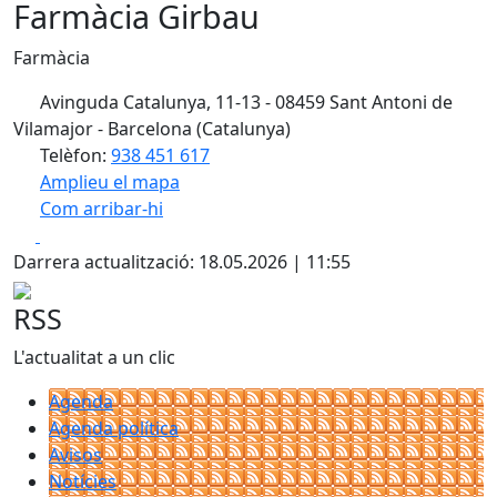
Farmàcia Girbau
Farmàcia
Avinguda Catalunya, 11-13 - 08459 Sant Antoni de
Vilamajor - Barcelona (Catalunya)
Telèfon:
938 451 617
Amplieu el mapa
Com arribar-hi
Leaflet
| ©
OpenStreetMap
contributors
Facebook
X
+
Darrera actualització: 18.05.2026 | 11:55
−
RSS
L'actualitat a un clic
Agenda
Agenda política
Avisos
Notícies