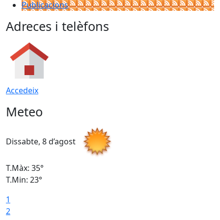
Publicacions
Adreces i telèfons
Accedeix
Meteo
Dissabte, 8 d’agost
D
T.Màx: 35°
T
T.Min: 23°
T
1
2