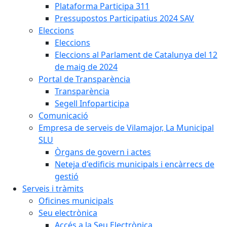
Plataforma Participa 311
Pressupostos Participatius 2024 SAV
Eleccions
Eleccions
Eleccions al Parlament de Catalunya del 12
de maig de 2024
Portal de Transparència
Transparència
Segell Infoparticipa
Comunicació
Empresa de serveis de Vilamajor, La Municipal
SLU
Òrgans de govern i actes
Neteja d'edificis municipals i encàrrecs de
gestió
Serveis i tràmits
Oficines municipals
Seu electrònica
Accés a la Seu Electrònica