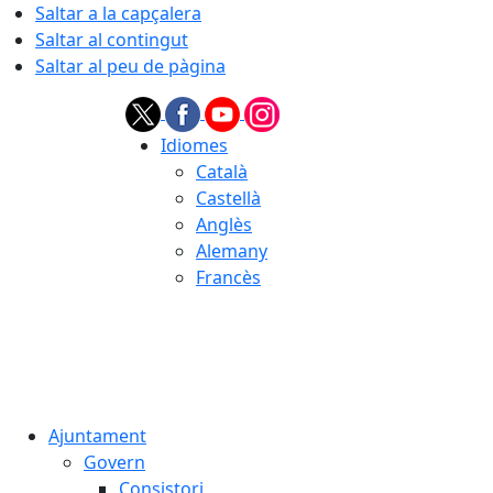
Saltar a la capçalera
Saltar al contingut
Saltar al peu de pàgina
Idiomes
Català
Castellà
Anglès
Alemany
Francès
07.08.2026 | 21:24
Ajuntament
Govern
Consistori