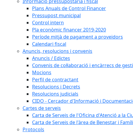
Informació pressupostària i fiscal
Plans Anuals de Control Financer
Pressupost municipal
Control intern
Pla econòmic financer 2019-2020
Període mitjà de pagament a proveïdors
Calendari fiscal
Anuncis, resolucions i convenis
Anuncis / Edictes
Convenis de col·laboració i encàrrecs de gest
Mocions
Perfil de contractant
Resolucions i Decrets
Resolucions judicials
CIDO - Cercador d'Informació i Documentació
Cartes de serveis
Carta de Serveis de l'Oficina d'Atenció a la C
Carta de Serveis de l'àrea de Benestar i Famíl
Protocols