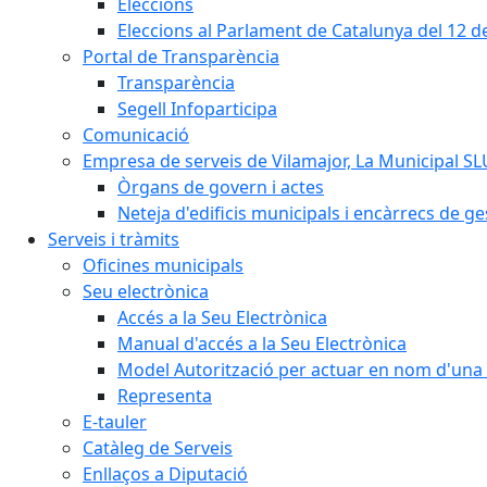
Eleccions
Eleccions al Parlament de Catalunya del 12 
Portal de Transparència
Transparència
Segell Infoparticipa
Comunicació
Empresa de serveis de Vilamajor, La Municipal SL
Òrgans de govern i actes
Neteja d'edificis municipals i encàrrecs de ge
Serveis i tràmits
Oficines municipals
Seu electrònica
Accés a la Seu Electrònica
Manual d'accés a la Seu Electrònica
Model Autorització per actuar en nom d'una 
Representa
E-tauler
Catàleg de Serveis
Enllaços a Diputació