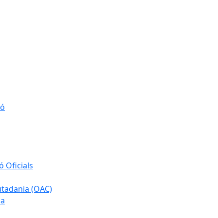
ió
 Oficials
iutadania (OAC)
ia