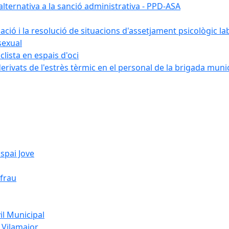
ternativa a la sanció administrativa - PPD-ASA
uació i la resolució de situacions d'assetjament psicològic la
sexual
lista en espais d'oci
erivats de l'estrès tèrmic en el personal de la brigada muni
spai Jove
ifrau
l Municipal
 Vilamajor