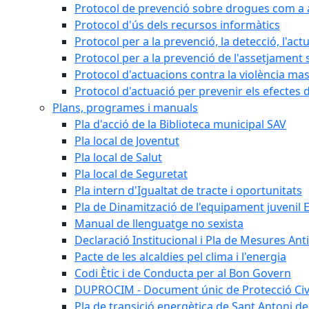
Protocol de prevenció sobre drogues com a al
Protocol d'ús dels recursos informàtics
Protocol per a la prevenció, la detecció, l'act
Protocol per a la prevenció de l'assetjament 
Protocol d'actuacions contra la violència masc
Protocol d'actuació per prevenir els efectes d
Plans, programes i manuals
Pla d'acció de la Biblioteca municipal SAV
Pla local de Joventut
Pla local de Salut
Pla local de Seguretat
Pla intern d'Igualtat de tracte i oportunitats
Pla de Dinamització de l'equipament juvenil E
Manual de llenguatge no sexista
Declaració Institucional i Pla de Mesures Ant
Pacte de les alcaldies pel clima i l'energia
Codi Ètic i de Conducta per al Bon Govern
DUPROCIM - Document únic de Protecció Civi
Pla de transició energètica de Sant Antoni de