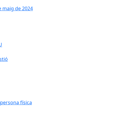
de maig de 2024
U
stió
persona física