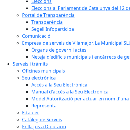
Eleccions
Eleccions al Parlament de Catalunya del 12 
Portal de Transparència
Transparència
Segell Infoparticipa
Comunicació
Empresa de serveis de Vilamajor, La Municipal SL
Òrgans de govern i actes
Neteja d'edificis municipals i encàrrecs de ge
Serveis i tràmits
Oficines municipals
Seu electrònica
Accés a la Seu Electrònica
Manual d'accés a la Seu Electrònica
Model Autorització per actuar en nom d'una 
Representa
E-tauler
Catàleg de Serveis
Enllaços a Diputació