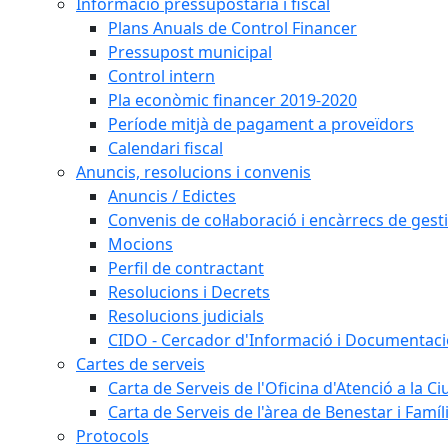
Informació pressupostària i fiscal
Plans Anuals de Control Financer
Pressupost municipal
Control intern
Pla econòmic financer 2019-2020
Període mitjà de pagament a proveïdors
Calendari fiscal
Anuncis, resolucions i convenis
Anuncis / Edictes
Convenis de col·laboració i encàrrecs de gest
Mocions
Perfil de contractant
Resolucions i Decrets
Resolucions judicials
CIDO - Cercador d'Informació i Documentació
Cartes de serveis
Carta de Serveis de l'Oficina d'Atenció a la C
Carta de Serveis de l'àrea de Benestar i Famíl
Protocols