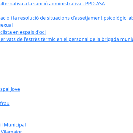
ternativa a la sanció administrativa - PPD-ASA
uació i la resolució de situacions d'assetjament psicològic la
sexual
lista en espais d'oci
erivats de l'estrès tèrmic en el personal de la brigada muni
spai Jove
ifrau
l Municipal
 Vilamajor