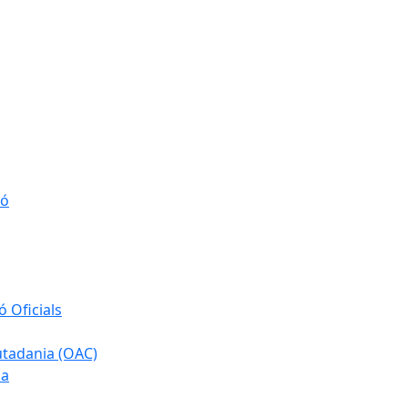
ió
 Oficials
iutadania (OAC)
ia