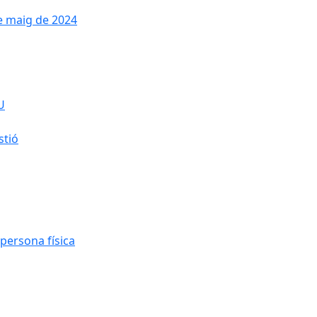
de maig de 2024
U
stió
persona física