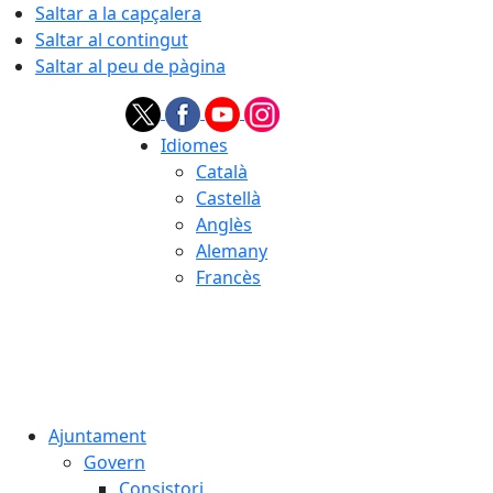
Saltar a la capçalera
Saltar al contingut
Saltar al peu de pàgina
Idiomes
Català
Castellà
Anglès
Alemany
Francès
08.08.2026 | 11:43
Ajuntament
Govern
Consistori