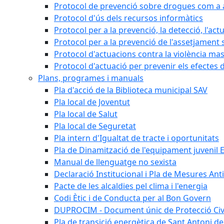
Protocol de prevenció sobre drogues com a al
Protocol d'ús dels recursos informàtics
Protocol per a la prevenció, la detecció, l'act
Protocol per a la prevenció de l'assetjament 
Protocol d'actuacions contra la violència masc
Protocol d'actuació per prevenir els efectes d
Plans, programes i manuals
Pla d'acció de la Biblioteca municipal SAV
Pla local de Joventut
Pla local de Salut
Pla local de Seguretat
Pla intern d'Igualtat de tracte i oportunitats
Pla de Dinamització de l'equipament juvenil E
Manual de llenguatge no sexista
Declaració Institucional i Pla de Mesures Ant
Pacte de les alcaldies pel clima i l'energia
Codi Ètic i de Conducta per al Bon Govern
DUPROCIM - Document únic de Protecció Civi
Pla de transició energètica de Sant Antoni de