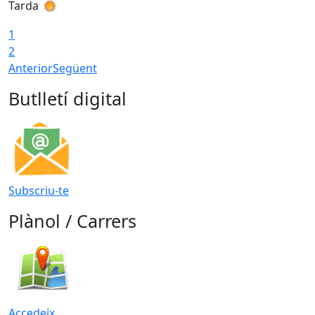
Tarda
T
1
2
Anterior
Següent
Butlletí digital
Subscriu-te
Plànol / Carrers
Accedeix