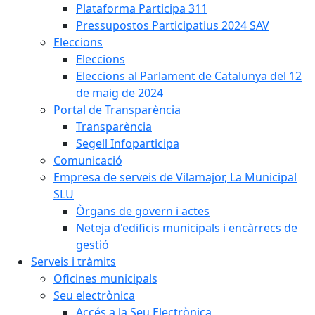
Plataforma Participa 311
Pressupostos Participatius 2024 SAV
Eleccions
Eleccions
Eleccions al Parlament de Catalunya del 12
de maig de 2024
Portal de Transparència
Transparència
Segell Infoparticipa
Comunicació
Empresa de serveis de Vilamajor, La Municipal
SLU
Òrgans de govern i actes
Neteja d'edificis municipals i encàrrecs de
gestió
Serveis i tràmits
Oficines municipals
Seu electrònica
Accés a la Seu Electrònica