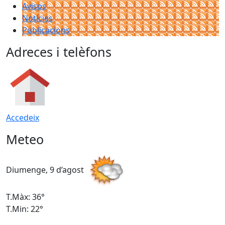
Avisos
Notícies
Publicacions
Adreces i telèfons
Accedeix
Meteo
Diumenge, 9 d’agost
D
T.Màx: 36°
T
T.Min: 22°
T