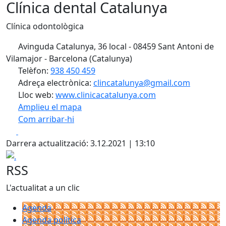
Clínica dental Catalunya
Clínica odontològica
Avinguda Catalunya, 36 local - 08459 Sant Antoni de
Vilamajor - Barcelona (Catalunya)
Telèfon:
938 450 459
Adreça electrònica:
clincatalunya@gmail.com
Lloc web:
www.clinicacatalunya.com
Amplieu el mapa
Com arribar-hi
Leaflet
| ©
OpenStreetMap
contributors
Facebook
X
+
Darrera actualització: 3.12.2021 | 13:10
−
.
RSS
L'actualitat a un clic
Agenda
Agenda política