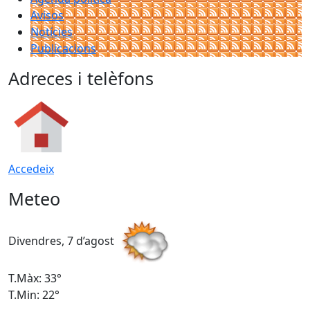
Avisos
Notícies
Publicacions
Adreces i telèfons
Accedeix
Meteo
Divendres, 7 d’agost
D
T.Màx: 33°
T
T.Min: 22°
T