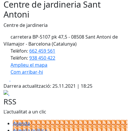
Centre de jardineria Sant
Antoni
Centre de jardineria
carretera BP-5107 pk 47,5 - 08508 Sant Antoni de
Vilamajor - Barcelona (Catalunya)
Telèfon:
662 459 561
Telèfon:
938 450 422
Amplieu el mapa
Com arribar-hi
Leaflet
| ©
OpenStreetMap
contributors
Facebook
X
+
Darrera actualització: 25.11.2021 | 18:25
−
.
RSS
L'actualitat a un clic
Agenda
Agenda política