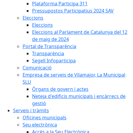
Plataforma Participa 311
Pressupostos Participatius 2024 SAV
Eleccions
Eleccions
Eleccions al Parlament de Catalunya del 12
de maig de 2024
Portal de Transparència
Transparència
Segell Infoparticipa
Comunicació
Empresa de serveis de Vilamajor, La Municipal
SLU
Òrgans de govern i actes
Neteja d'edificis municipals i encàrrecs de
gestió
Serveis i tràmits
Oficines municipals
Seu electrònica
Accés a la Seu Electrònica