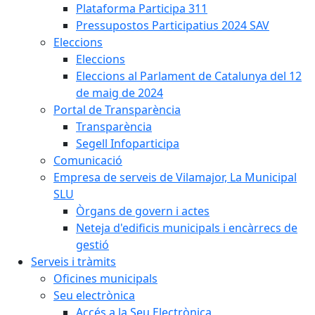
Plataforma Participa 311
Pressupostos Participatius 2024 SAV
Eleccions
Eleccions
Eleccions al Parlament de Catalunya del 12
de maig de 2024
Portal de Transparència
Transparència
Segell Infoparticipa
Comunicació
Empresa de serveis de Vilamajor, La Municipal
SLU
Òrgans de govern i actes
Neteja d'edificis municipals i encàrrecs de
gestió
Serveis i tràmits
Oficines municipals
Seu electrònica
Accés a la Seu Electrònica