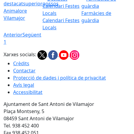
Animalore
Farmàcies de
Vilamajor
Calendari Festes
guàrdia
Locals
Anterior
Següent
1
Xarxes socials:
Crèdits
Contactar
Protecció de dades i política de privacitat
Avís legal
Accessibilitat
Ajuntament de Sant Antoni de Vilamajor
Plaça Montseny, 5
08459 Sant Antoni de Vilamajor
Tel. 938 452 400
Fax 938 452 051