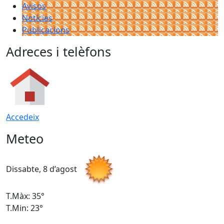
Avisos
Notícies
Publicacions
Adreces i telèfons
Accedeix
Meteo
Dissabte, 8 d’agost
D
T.Màx: 35°
T
T.Min: 23°
T