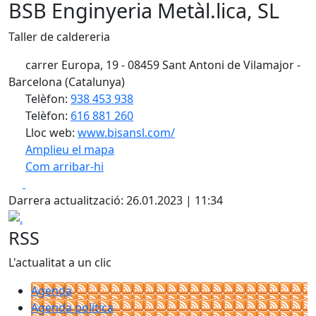
BSB Enginyeria Metàl.lica, SL
Taller de caldereria
carrer Europa, 19 - 08459 Sant Antoni de Vilamajor -
Barcelona (Catalunya)
Telèfon:
938 453 938
Telèfon:
616 881 260
Lloc web:
www.bisansl.com/
Amplieu el mapa
Com arribar-hi
Leaflet
| ©
OpenStreetMap
contributors
Facebook
X
+
Darrera actualització: 26.01.2023 | 11:34
−
.
RSS
L'actualitat a un clic
Agenda
Agenda política