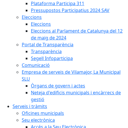
Plataforma Participa 311
Pressupostos Participatius 2024 SAV
Eleccions
Eleccions
Eleccions al Parlament de Catalunya del 12
de maig de 2024
Portal de Transparència
Transparència
Segell Infoparticipa
Comunicació
Empresa de serveis de Vilamajor, La Municipal
SLU
Òrgans de govern i actes
Neteja d'edificis municipals i encàrrecs de
gestió
Serveis i tràmits
Oficines municipals
Seu electrònica
Accés a la Seu Electrònica