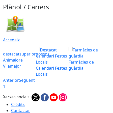
Plànol / Carrers
Accedeix
Animalore
Farmàcies de
Vilamajor
Calendari Festes
guàrdia
Locals
Anterior
Següent
1
Xarxes socials:
Crèdits
Contactar