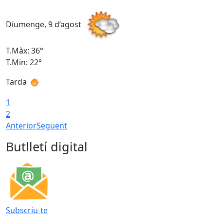
Diumenge, 9 d’agost
D
T.Màx: 36°
T
T.Min: 22°
T
Tarda
T
1
2
Anterior
Següent
Butlletí digital
Subscriu-te