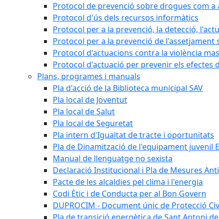
Protocol de prevenció sobre drogues com a al
Protocol d'ús dels recursos informàtics
Protocol per a la prevenció, la detecció, l'act
Protocol per a la prevenció de l'assetjament 
Protocol d'actuacions contra la violència masc
Protocol d'actuació per prevenir els efectes d
Plans, programes i manuals
Pla d'acció de la Biblioteca municipal SAV
Pla local de Joventut
Pla local de Salut
Pla local de Seguretat
Pla intern d'Igualtat de tracte i oportunitats
Pla de Dinamització de l'equipament juvenil E
Manual de llenguatge no sexista
Declaració Institucional i Pla de Mesures Ant
Pacte de les alcaldies pel clima i l'energia
Codi Ètic i de Conducta per al Bon Govern
DUPROCIM - Document únic de Protecció Civi
Pla de transició energètica de Sant Antoni de