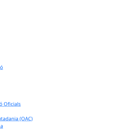
ió
 Oficials
iutadania (OAC)
ia