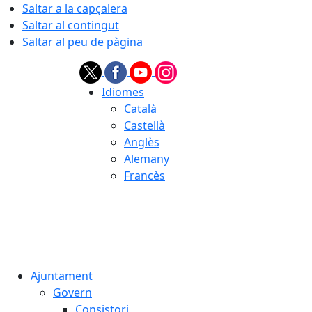
Saltar a la capçalera
Saltar al contingut
Saltar al peu de pàgina
Idiomes
Català
Castellà
Anglès
Alemany
Francès
07.08.2026 | 09:20
Ajuntament
Govern
Consistori