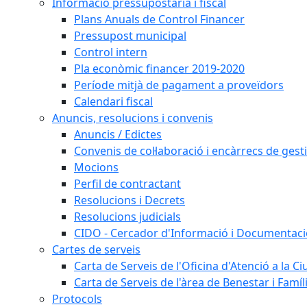
Informació pressupostària i fiscal
Plans Anuals de Control Financer
Pressupost municipal
Control intern
Pla econòmic financer 2019-2020
Període mitjà de pagament a proveïdors
Calendari fiscal
Anuncis, resolucions i convenis
Anuncis / Edictes
Convenis de col·laboració i encàrrecs de gest
Mocions
Perfil de contractant
Resolucions i Decrets
Resolucions judicials
CIDO - Cercador d'Informació i Documentació
Cartes de serveis
Carta de Serveis de l'Oficina d'Atenció a la C
Carta de Serveis de l'àrea de Benestar i Famíl
Protocols