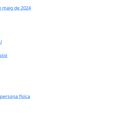
de maig de 2024
U
stió
persona física