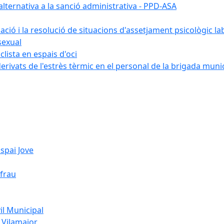
ternativa a la sanció administrativa - PPD-ASA
uació i la resolució de situacions d'assetjament psicològic la
sexual
lista en espais d'oci
erivats de l'estrès tèrmic en el personal de la brigada muni
spai Jove
ifrau
l Municipal
 Vilamajor