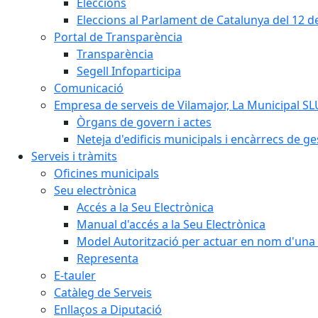
Eleccions
Eleccions al Parlament de Catalunya del 12 
Portal de Transparència
Transparència
Segell Infoparticipa
Comunicació
Empresa de serveis de Vilamajor, La Municipal SL
Òrgans de govern i actes
Neteja d'edificis municipals i encàrrecs de ge
Serveis i tràmits
Oficines municipals
Seu electrònica
Accés a la Seu Electrònica
Manual d'accés a la Seu Electrònica
Model Autorització per actuar en nom d'una 
Representa
E-tauler
Catàleg de Serveis
Enllaços a Diputació