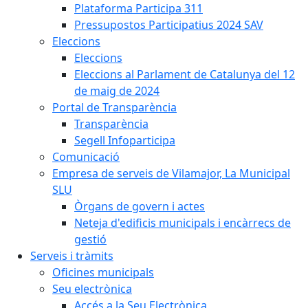
Plataforma Participa 311
Pressupostos Participatius 2024 SAV
Eleccions
Eleccions
Eleccions al Parlament de Catalunya del 12
de maig de 2024
Portal de Transparència
Transparència
Segell Infoparticipa
Comunicació
Empresa de serveis de Vilamajor, La Municipal
SLU
Òrgans de govern i actes
Neteja d'edificis municipals i encàrrecs de
gestió
Serveis i tràmits
Oficines municipals
Seu electrònica
Accés a la Seu Electrònica