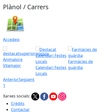
Plànol / Carrers
Accedeix
Animalore
Farmàcies de
Vilamajor
Calendari Festes
guàrdia
Locals
Anterior
Següent
1
Xarxes socials:
Crèdits
Contactar