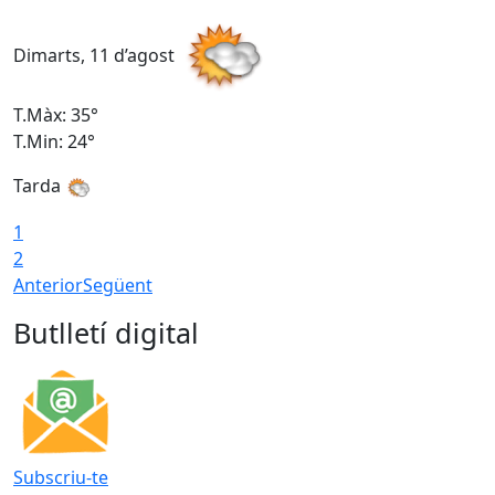
Dimarts, 11 d’agost
D
T.Màx: 35°
T
T.Min: 24°
T
Tarda
T
1
2
Anterior
Següent
Butlletí digital
Subscriu-te