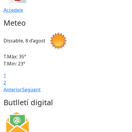
Accedeix
Meteo
Dissabte, 8 d’agost
D
T.Màx: 35°
T
T.Min: 23°
T
1
2
Anterior
Següent
Butlletí digital