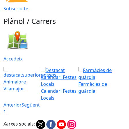
Subscriu-te
Plànol / Carrers
Accedeix
Animalore
Farmàcies de
Vilamajor
Calendari Festes
guàrdia
Locals
Anterior
Següent
1
Xarxes socials: