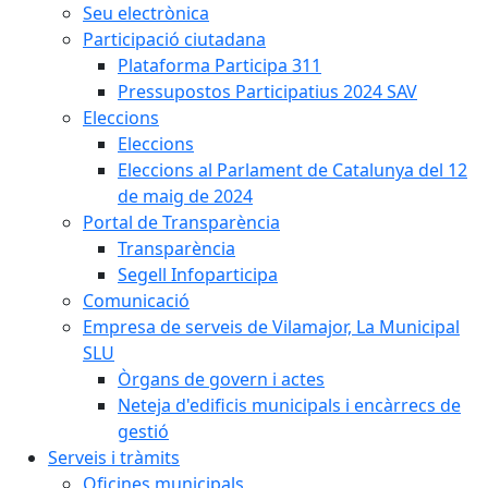
Seu electrònica
Participació ciutadana
Plataforma Participa 311
Pressupostos Participatius 2024 SAV
Eleccions
Eleccions
Eleccions al Parlament de Catalunya del 12
de maig de 2024
Portal de Transparència
Transparència
Segell Infoparticipa
Comunicació
Empresa de serveis de Vilamajor, La Municipal
SLU
Òrgans de govern i actes
Neteja d'edificis municipals i encàrrecs de
gestió
Serveis i tràmits
Oficines municipals