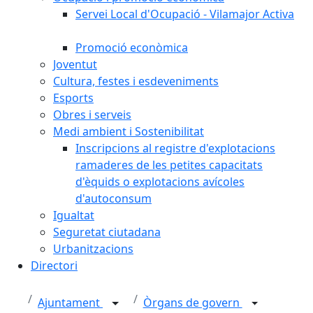
Servei Local d'Ocupació - Vilamajor Activa
Promoció econòmica
Joventut
Cultura, festes i esdeveniments
Esports
Obres i serveis
Medi ambient i Sostenibilitat
Inscripcions al registre d'explotacions
ramaderes de les petites capacitats
d'èquids o explotacions avícoles
d'autoconsum
Igualtat
Seguretat ciutadana
Urbanitzacions
Directori
Ajuntament
Òrgans de govern