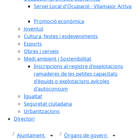
Servei Local d'Ocupació - Vilamajor Activa
Promoció econòmica
Joventut
Cultura, festes i esdeveniments
Esports
Obres i serveis
Medi ambient i Sostenibilitat
Inscripcions al registre d'explotacions
ramaderes de les petites capacitats
d'èquids o explotacions avícoles
d'autoconsum
Igualtat
Seguretat ciutadana
Urbanitzacions
Directori
Ajuntament
Òrgans de govern