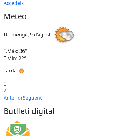
Accedeix
Meteo
Diumenge, 9 d’agost
D
T.Màx: 36°
T
T.Min: 22°
T
Tarda
T
1
2
Anterior
Següent
Butlletí digital