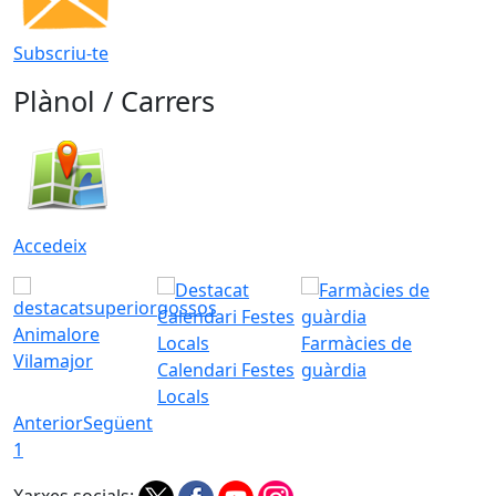
Subscriu-te
Plànol / Carrers
Accedeix
Animalore
Farmàcies de
Vilamajor
Calendari Festes
guàrdia
Locals
Anterior
Següent
1