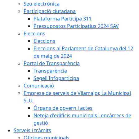
Seu electrònica
Participació ciutadana
Plataforma Participa 311
Pressupostos Participatius 2024 SAV
Eleccions
Eleccions
Eleccions al Parlament de Catalunya del 12
de maig de 2024
Portal de Transparència
Transparència
Segell Infoparticipa
Comunicació
Empresa de serveis de Vilamajor, La Municipal
SLU
Òrgans de govern i actes
Neteja d'edificis municipals i encàrrecs de
gestió
Serveis i tràmits
Oficines municipals