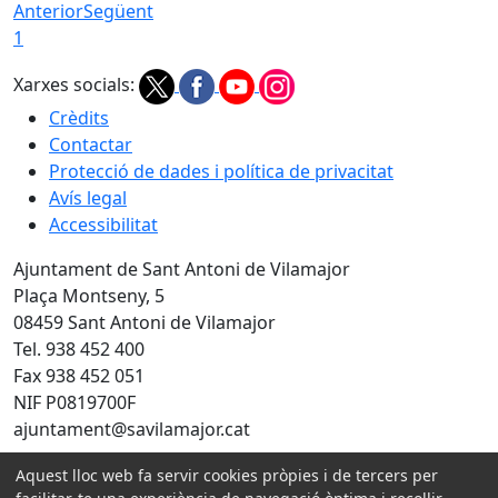
Anterior
Següent
1
Xarxes socials:
Crèdits
Contactar
Protecció de dades i política de privacitat
Avís legal
Accessibilitat
Ajuntament de Sant Antoni de Vilamajor
Plaça Montseny, 5
08459 Sant Antoni de Vilamajor
Tel. 938 452 400
Fax 938 452 051
NIF P0819700F
ajuntament@savilamajor.cat
Aquest lloc web fa servir cookies pròpies i de tercers per