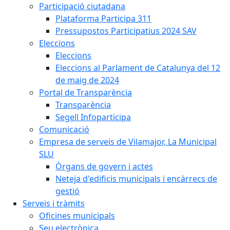
Participació ciutadana
Plataforma Participa 311
Pressupostos Participatius 2024 SAV
Eleccions
Eleccions
Eleccions al Parlament de Catalunya del 12
de maig de 2024
Portal de Transparència
Transparència
Segell Infoparticipa
Comunicació
Empresa de serveis de Vilamajor, La Municipal
SLU
Òrgans de govern i actes
Neteja d'edificis municipals i encàrrecs de
gestió
Serveis i tràmits
Oficines municipals
Seu electrònica