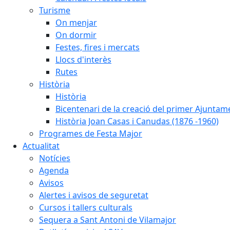
Turisme
On menjar
On dormir
Festes, fires i mercats
Llocs d'interès
Rutes
Història
Història
Bicentenari de la creació del primer Ajuntam
Història Joan Casas i Canudas (1876 -1960)
Programes de Festa Major
Actualitat
Notícies
Agenda
Avisos
Alertes i avisos de seguretat
Cursos i tallers culturals
Sequera a Sant Antoni de Vilamajor