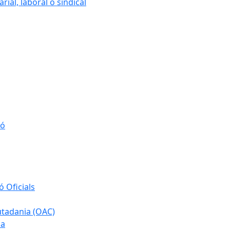
ial, laboral o sindical
ió
 Oficials
iutadania (OAC)
ia