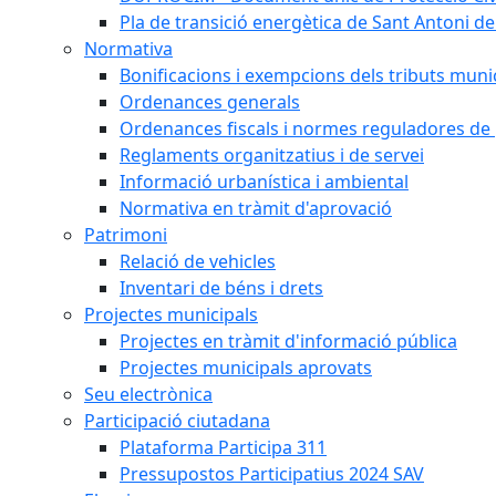
Pla de transició energètica de Sant Antoni de
Normativa
Bonificacions i exempcions dels tributs muni
Ordenances generals
Ordenances fiscals i normes reguladores de 
Reglaments organitzatius i de servei
Informació urbanística i ambiental
Normativa en tràmit d'aprovació
Patrimoni
Relació de vehicles
Inventari de béns i drets
Projectes municipals
Projectes en tràmit d'informació pública
Projectes municipals aprovats
Seu electrònica
Participació ciutadana
Plataforma Participa 311
Pressupostos Participatius 2024 SAV