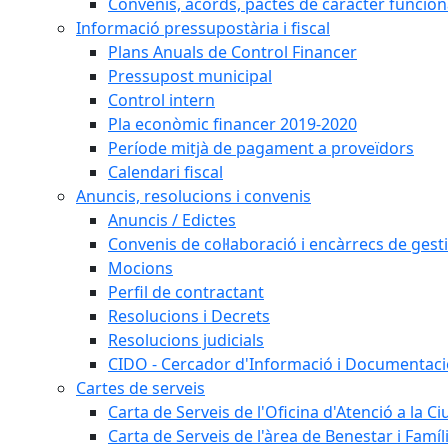
Convenis, acords, pactes de caràcter funcionar
Informació pressupostària i fiscal
Plans Anuals de Control Financer
Pressupost municipal
Control intern
Pla econòmic financer 2019-2020
Període mitjà de pagament a proveïdors
Calendari fiscal
Anuncis, resolucions i convenis
Anuncis / Edictes
Convenis de col·laboració i encàrrecs de gest
Mocions
Perfil de contractant
Resolucions i Decrets
Resolucions judicials
CIDO - Cercador d'Informació i Documentació
Cartes de serveis
Carta de Serveis de l'Oficina d'Atenció a la C
Carta de Serveis de l'àrea de Benestar i Famíl