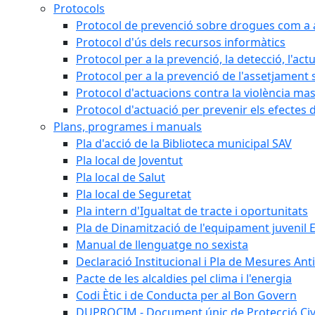
Protocols
Protocol de prevenció sobre drogues com a al
Protocol d'ús dels recursos informàtics
Protocol per a la prevenció, la detecció, l'act
Protocol per a la prevenció de l'assetjament 
Protocol d'actuacions contra la violència masc
Protocol d'actuació per prevenir els efectes d
Plans, programes i manuals
Pla d'acció de la Biblioteca municipal SAV
Pla local de Joventut
Pla local de Salut
Pla local de Seguretat
Pla intern d'Igualtat de tracte i oportunitats
Pla de Dinamització de l'equipament juvenil E
Manual de llenguatge no sexista
Declaració Institucional i Pla de Mesures Ant
Pacte de les alcaldies pel clima i l'energia
Codi Ètic i de Conducta per al Bon Govern
DUPROCIM - Document únic de Protecció Civi