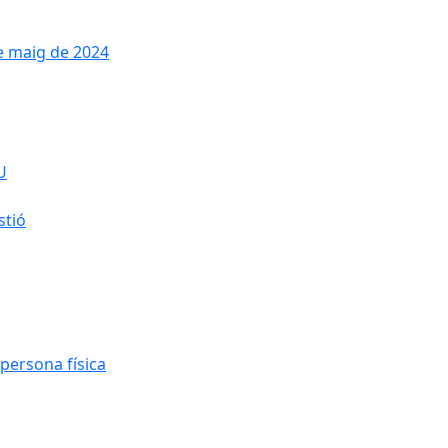
de maig de 2024
U
stió
persona física