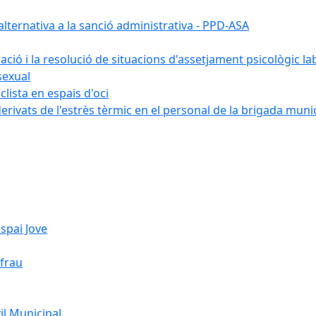
ternativa a la sanció administrativa - PPD-ASA
uació i la resolució de situacions d'assetjament psicològic la
sexual
lista en espais d'oci
erivats de l'estrès tèrmic en el personal de la brigada muni
spai Jove
ifrau
l Municipal