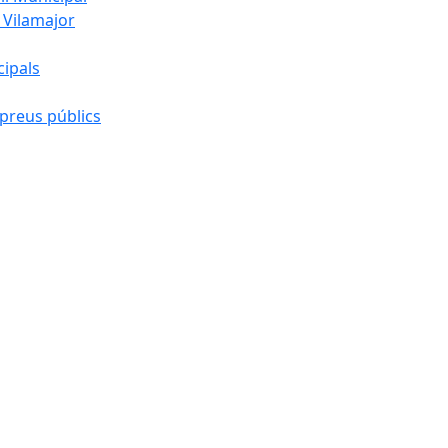
 Vilamajor
cipals
preus públics