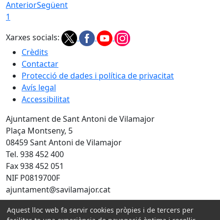
Anterior
Següent
1
Xarxes socials:
Crèdits
Contactar
Protecció de dades i política de privacitat
Avís legal
Accessibilitat
Ajuntament de Sant Antoni de Vilamajor
Plaça Montseny, 5
08459 Sant Antoni de Vilamajor
Tel. 938 452 400
Fax 938 452 051
NIF P0819700F
ajuntament@savilamajor.cat
Aquest lloc web fa servir cookies pròpies i de tercers per