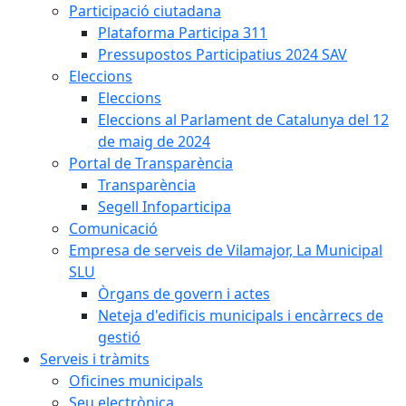
Participació ciutadana
Plataforma Participa 311
Pressupostos Participatius 2024 SAV
Eleccions
Eleccions
Eleccions al Parlament de Catalunya del 12
de maig de 2024
Portal de Transparència
Transparència
Segell Infoparticipa
Comunicació
Empresa de serveis de Vilamajor, La Municipal
SLU
Òrgans de govern i actes
Neteja d'edificis municipals i encàrrecs de
gestió
Serveis i tràmits
Oficines municipals
Seu electrònica