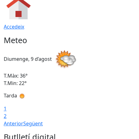
Accedeix
Meteo
Diumenge, 9 d’agost
D
T.Màx: 36°
T
T.Min: 22°
T
Tarda
T
1
2
Anterior
Següent
Butlletí digital