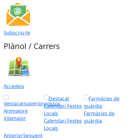
Subscriu-te
Plànol / Carrers
Accedeix
Animalore
Farmàcies de
Vilamajor
Calendari Festes
guàrdia
Locals
Anterior
Següent