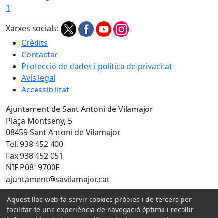
1
Xarxes socials:
Crèdits
Contactar
Protecció de dades i política de privacitat
Avís legal
Accessibilitat
Ajuntament de Sant Antoni de Vilamajor
Plaça Montseny, 5
08459 Sant Antoni de Vilamajor
Tel. 938 452 400
Fax 938 452 051
NIF P0819700F
ajuntament@savilamajor.cat
Aquest lloc web fa servir cookies pròpies i de tercers per
facilitar-te una experiència de navegació òptima i recollir
Amb la col·laboració de: