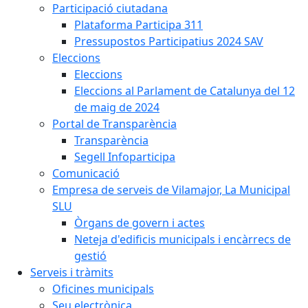
Participació ciutadana
Plataforma Participa 311
Pressupostos Participatius 2024 SAV
Eleccions
Eleccions
Eleccions al Parlament de Catalunya del 12
de maig de 2024
Portal de Transparència
Transparència
Segell Infoparticipa
Comunicació
Empresa de serveis de Vilamajor, La Municipal
SLU
Òrgans de govern i actes
Neteja d'edificis municipals i encàrrecs de
gestió
Serveis i tràmits
Oficines municipals
Seu electrònica