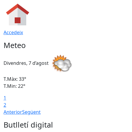
Accedeix
Meteo
Divendres, 7 d’agost
D
T.Màx: 33°
T
T.Min: 22°
T
1
2
Anterior
Següent
Butlletí digital