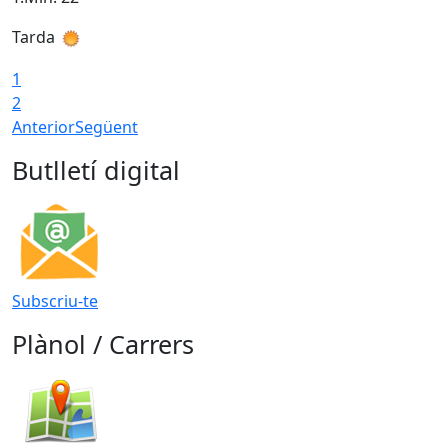
Tarda
T
1
2
Anterior
Següent
Butlletí digital
Subscriu-te
Plànol / Carrers