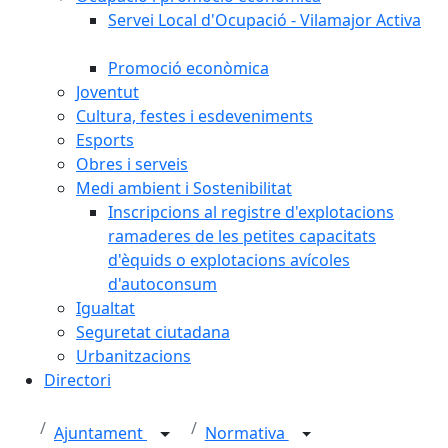
Servei Local d'Ocupació - Vilamajor Activa
Promoció econòmica
Joventut
Cultura, festes i esdeveniments
Esports
Obres i serveis
Medi ambient i Sostenibilitat
Inscripcions al registre d'explotacions
ramaderes de les petites capacitats
d'èquids o explotacions avícoles
d'autoconsum
Igualtat
Seguretat ciutadana
Urbanitzacions
Directori
Ajuntament
Normativa