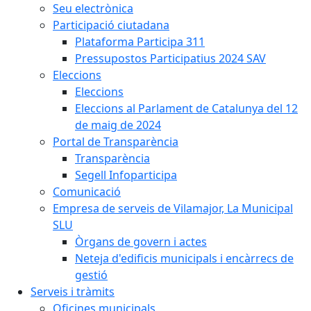
Seu electrònica
Participació ciutadana
Plataforma Participa 311
Pressupostos Participatius 2024 SAV
Eleccions
Eleccions
Eleccions al Parlament de Catalunya del 12
de maig de 2024
Portal de Transparència
Transparència
Segell Infoparticipa
Comunicació
Empresa de serveis de Vilamajor, La Municipal
SLU
Òrgans de govern i actes
Neteja d'edificis municipals i encàrrecs de
gestió
Serveis i tràmits
Oficines municipals