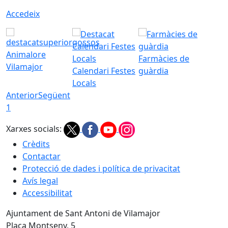
Accedeix
Animalore
Farmàcies de
Vilamajor
Calendari Festes
guàrdia
Locals
Anterior
Següent
1
Xarxes socials:
Crèdits
Contactar
Protecció de dades i política de privacitat
Avís legal
Accessibilitat
Ajuntament de Sant Antoni de Vilamajor
Plaça Montseny, 5