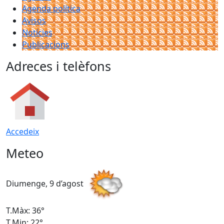
Agenda política
Avisos
Notícies
Publicacions
Adreces i telèfons
Accedeix
Meteo
Diumenge, 9 d’agost
D
T.Màx: 36°
T
T.Min: 22°
T