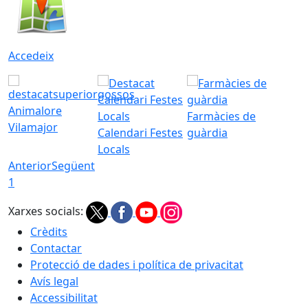
Accedeix
Animalore
Farmàcies de
Vilamajor
Calendari Festes
guàrdia
Locals
Anterior
Següent
1
Xarxes socials:
Crèdits
Contactar
Protecció de dades i política de privacitat
Avís legal
Accessibilitat