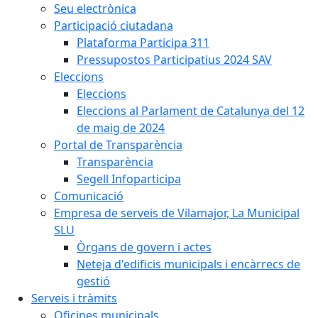
Seu electrònica
Participació ciutadana
Plataforma Participa 311
Pressupostos Participatius 2024 SAV
Eleccions
Eleccions
Eleccions al Parlament de Catalunya del 12
de maig de 2024
Portal de Transparència
Transparència
Segell Infoparticipa
Comunicació
Empresa de serveis de Vilamajor, La Municipal
SLU
Òrgans de govern i actes
Neteja d'edificis municipals i encàrrecs de
gestió
Serveis i tràmits
Oficines municipals