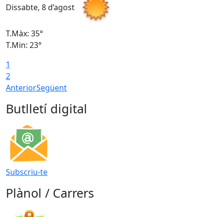
Dissabte, 8 d’agost
D
T.Màx: 35°
T
T.Min: 23°
T
1
2
Anterior
Següent
Butlletí digital
Subscriu-te
Plànol / Carrers