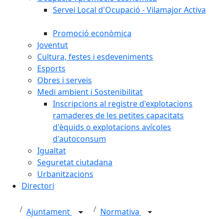
Servei Local d'Ocupació - Vilamajor Activa
Promoció econòmica
Joventut
Cultura, festes i esdeveniments
Esports
Obres i serveis
Medi ambient i Sostenibilitat
Inscripcions al registre d'explotacions
ramaderes de les petites capacitats
d'èquids o explotacions avícoles
d'autoconsum
Igualtat
Seguretat ciutadana
Urbanitzacions
Directori
Ajuntament
Normativa