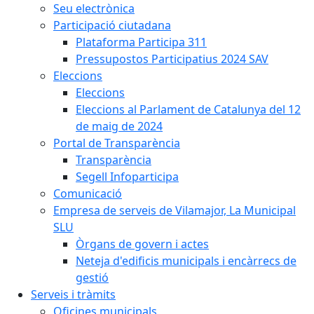
Seu electrònica
Participació ciutadana
Plataforma Participa 311
Pressupostos Participatius 2024 SAV
Eleccions
Eleccions
Eleccions al Parlament de Catalunya del 12
de maig de 2024
Portal de Transparència
Transparència
Segell Infoparticipa
Comunicació
Empresa de serveis de Vilamajor, La Municipal
SLU
Òrgans de govern i actes
Neteja d'edificis municipals i encàrrecs de
gestió
Serveis i tràmits
Oficines municipals