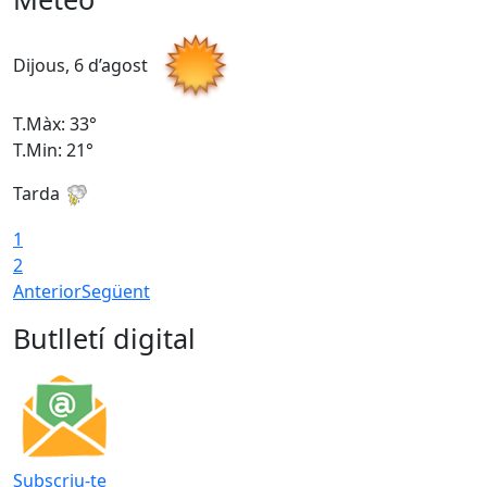
Dijous, 6 d’agost
D
T.Màx: 33°
T
T.Min: 21°
T
Tarda
T
1
2
Anterior
Següent
Butlletí digital
Subscriu-te