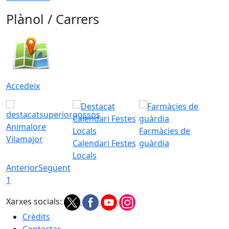
Plànol / Carrers
Accedeix
Animalore
Farmàcies de
Vilamajor
Calendari Festes
guàrdia
Locals
Anterior
Següent
1
Xarxes socials:
Crèdits
Contactar