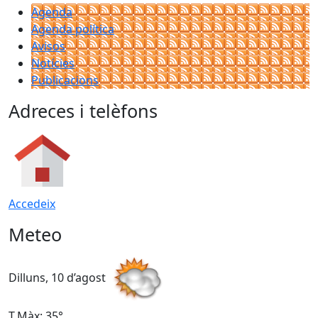
Agenda
Agenda política
Avisos
Notícies
Publicacions
Adreces i telèfons
Accedeix
Meteo
Dilluns, 10 d’agost
D
T.Màx: 35°
T