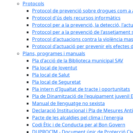
Protocols
Protocol de prevenció sobre drogues com a al
Protocol d'ús dels recursos informàtics
Protocol per a la prevenció, la detecció, l'act
Protocol per a la prevenció de l'assetjament 
Protocol d'actuacions contra la violència masc
Protocol d'actuació per prevenir els efectes d
Plans, programes i manuals
Pla d'acció de la Biblioteca municipal SAV
Pla local de Joventut
Pla local de Salut
Pla local de Seguretat
Pla intern d'Igualtat de tracte i oportunitats
Pla de Dinamització de l'equipament juvenil E
Manual de llenguatge no sexista
Declaració Institucional i Pla de Mesures Ant
Pacte de les alcaldies pel clima i l'energia
Codi Ètic i de Conducta per al Bon Govern
DUPROCIM - Document únic de Protecció Civi