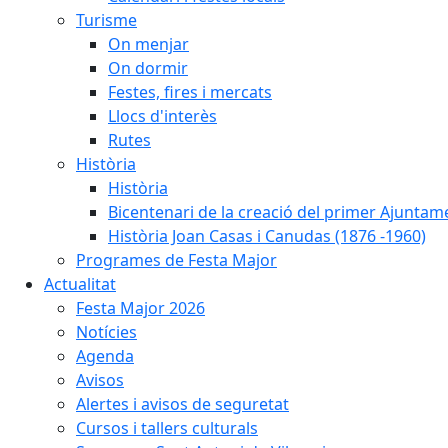
Turisme
On menjar
On dormir
Festes, fires i mercats
Llocs d'interès
Rutes
Història
Història
Bicentenari de la creació del primer Ajuntam
Història Joan Casas i Canudas (1876 -1960)
Programes de Festa Major
Actualitat
Festa Major 2026
Notícies
Agenda
Avisos
Alertes i avisos de seguretat
Cursos i tallers culturals