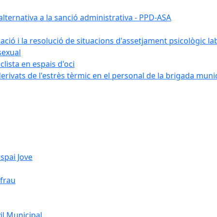
ternativa a la sanció administrativa - PPD-ASA
uació i la resolució de situacions d'assetjament psicològic la
sexual
lista en espais d'oci
erivats de l'estrès tèrmic en el personal de la brigada muni
spai Jove
ifrau
l Municipal