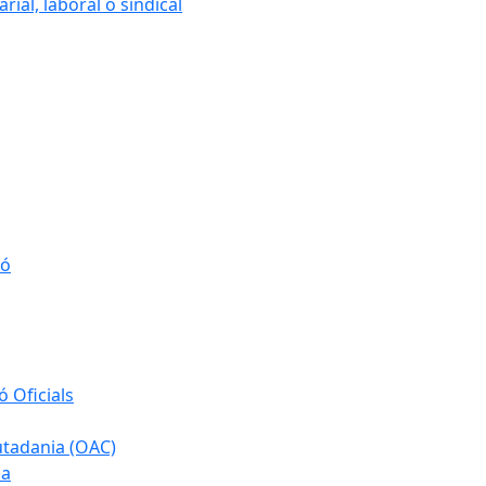
ial, laboral o sindical
ió
 Oficials
iutadania (OAC)
ia