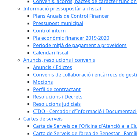
Convenis, acords, pactes de caràcter funcionar
Informació pressupostària i fiscal
Plans Anuals de Control Financer
Pressupost municipal
Control intern
Pla econòmic financer 2019-2020
Període mitjà de pagament a proveïdors
Calendari fiscal
Anuncis, resolucions i convenis
Anuncis / Edictes
Convenis de col·laboració i encàrrecs de gest
Mocions
Perfil de contractant
Resolucions i Decrets
Resolucions judicials
CIDO - Cercador d'Informació i Documentació
Cartes de serveis
Carta de Serveis de l'Oficina d'Atenció a la C
Carta de Serveis de l'àrea de Benestar i Famíl