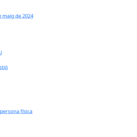
de maig de 2024
U
stió
persona física