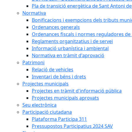
Pla de transició energètica de Sant Antoni de
Normativa
Bonificacions i exempcions dels tributs muni
Ordenances generals
Ordenances fiscals i normes reguladores de 
Reglaments organitzatius i de servei
Informació urbanística i ambiental
Normativa en tràmit d'aprovació
Patrimoni
Relació de vehicles
Inventari de béns i drets
Projectes municipals
Projectes en tràmit d'informació pública
Projectes municipals aprovats
Seu electrònica
Participació ciutadana
Plataforma Participa 311
Pressupostos Participatius 2024 SAV