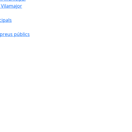
 Vilamajor
cipals
preus públics