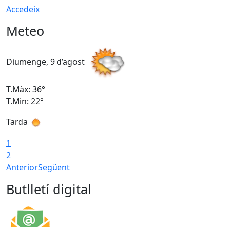
Accedeix
Meteo
Diumenge, 9 d’agost
D
T.Màx: 36°
T
T.Min: 22°
T
Tarda
T
1
2
Anterior
Següent
Butlletí digital