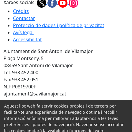
Xarxes socials:
Crèdits
Contactar
Protecció de dades i política de privacitat
Avís legal
Accessibilitat
Ajuntament de Sant Antoni de Vilamajor
Plaça Montseny, 5
08459 Sant Antoni de Vilamajor
Tel. 938 452 400
Fax 938 452 051
NIF P0819700F
ajuntament@savilamajor.cat
Aquest lloc web fa servir cookies pròpies i de tercers per
Amb la col·laboració de:
facilitar-te una experiència de navegació òptima i recollir
informació anònima per millorar i adaptar-nos a les teves
preferències i pautes de navegació. Navegar sense acceptar
les cookies limitarà la visibilitat i funcions del web.