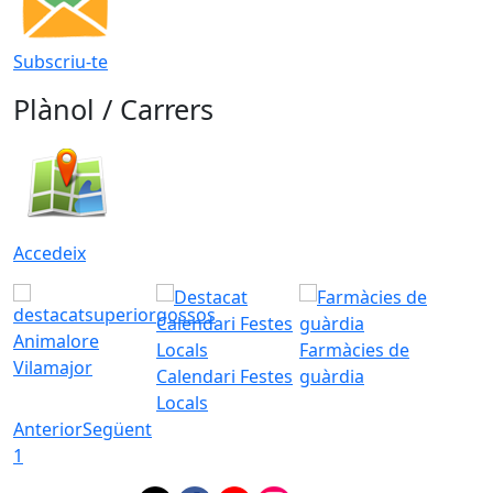
Subscriu-te
Plànol / Carrers
Accedeix
Animalore
Farmàcies de
Vilamajor
Calendari Festes
guàrdia
Locals
Anterior
Següent
1