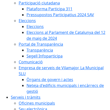
Participació ciutadana
Plataforma Participa 311
Pressupostos Participatius 2024 SAV
Eleccions
Eleccions
Eleccions al Parlament de Catalunya del 12
de maig de 2024
Portal de Transparència
Transparència
Segell Infoparticipa
Comunicació
Empresa de serveis de Vilamajor, La Municipal
SLU
Òrgans de govern i actes
Neteja d'edificis municipals i encàrrecs de
gestió
Serveis i tràmits
Oficines municipals
Seu electrònica