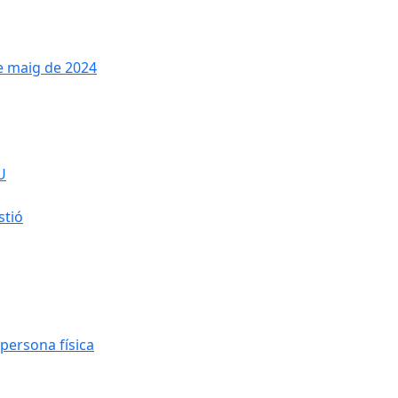
de maig de 2024
U
stió
persona física