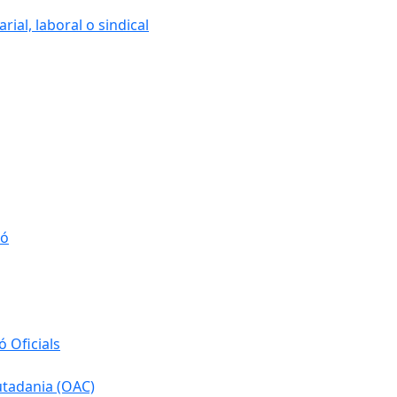
ial, laboral o sindical
ió
 Oficials
iutadania (OAC)