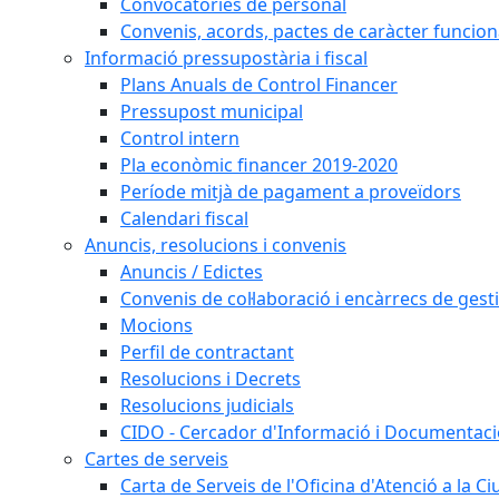
Convocatòries de personal
Convenis, acords, pactes de caràcter funcionar
Informació pressupostària i fiscal
Plans Anuals de Control Financer
Pressupost municipal
Control intern
Pla econòmic financer 2019-2020
Període mitjà de pagament a proveïdors
Calendari fiscal
Anuncis, resolucions i convenis
Anuncis / Edictes
Convenis de col·laboració i encàrrecs de gest
Mocions
Perfil de contractant
Resolucions i Decrets
Resolucions judicials
CIDO - Cercador d'Informació i Documentació
Cartes de serveis
Carta de Serveis de l'Oficina d'Atenció a la C