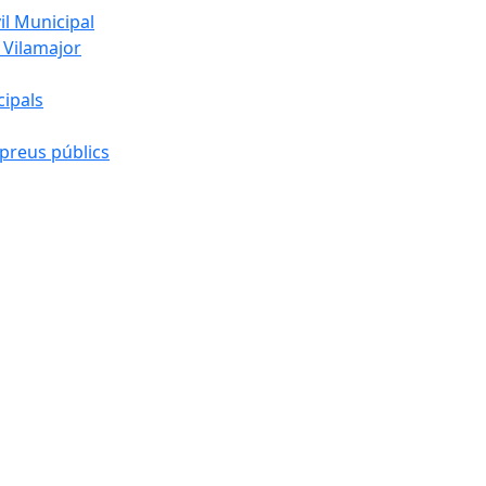
l Municipal
 Vilamajor
cipals
preus públics