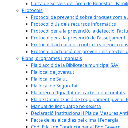
Carta de Serveis de l'àrea de Benestar i Famíl
Protocols
Protocol de prevenció sobre drogues com a al
Protocol d'ús dels recursos informàtics
Protocol per a la prevenció, la detecció, l'act
Protocol per a la prevenció de l'assetjament 
Protocol d'actuacions contra la violència masc
Protocol d'actuació per prevenir els efectes d
Plans, programes i manuals
Pla d'acció de la Biblioteca municipal SAV
Pla local de Joventut
Pla local de Salut
Pla local de Seguretat
Pla intern d'Igualtat de tracte i oportunitats
Pla de Dinamització de l'equipament juvenil E
Manual de llenguatge no sexista
Declaració Institucional i Pla de Mesures Ant
Pacte de les alcaldies pel clima i l'energia
Codi Ètic i de Conducta per al Bon Govern