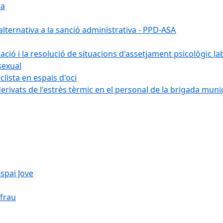
ia
ternativa a la sanció administrativa - PPD-ASA
uació i la resolució de situacions d'assetjament psicològic la
sexual
lista en espais d'oci
erivats de l'estrès tèrmic en el personal de la brigada muni
spai Jove
ifrau