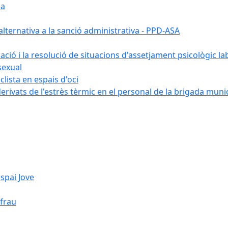
ia
ternativa a la sanció administrativa - PPD-ASA
uació i la resolució de situacions d'assetjament psicològic la
sexual
lista en espais d'oci
erivats de l'estrès tèrmic en el personal de la brigada muni
spai Jove
ifrau