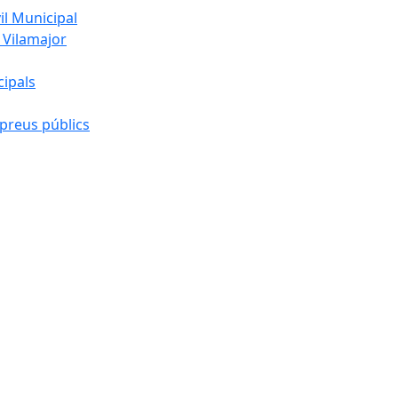
l Municipal
 Vilamajor
cipals
preus públics