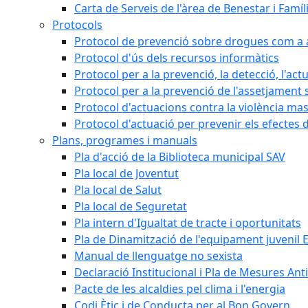
Carta de Serveis de l'àrea de Benestar i Famíl
Protocols
Protocol de prevenció sobre drogues com a al
Protocol d'ús dels recursos informàtics
Protocol per a la prevenció, la detecció, l'act
Protocol per a la prevenció de l'assetjament 
Protocol d'actuacions contra la violència masc
Protocol d'actuació per prevenir els efectes d
Plans, programes i manuals
Pla d'acció de la Biblioteca municipal SAV
Pla local de Joventut
Pla local de Salut
Pla local de Seguretat
Pla intern d'Igualtat de tracte i oportunitats
Pla de Dinamització de l'equipament juvenil E
Manual de llenguatge no sexista
Declaració Institucional i Pla de Mesures Ant
Pacte de les alcaldies pel clima i l'energia
Codi Ètic i de Conducta per al Bon Govern