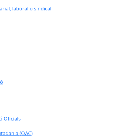
ial, laboral o sindical
ió
 Oficials
iutadania (OAC)