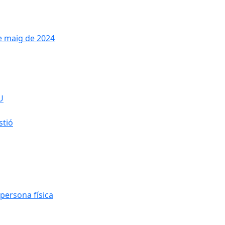
de maig de 2024
U
stió
persona física