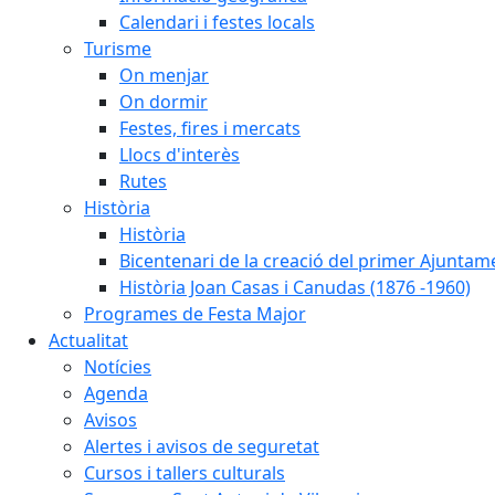
Calendari i festes locals
Turisme
On menjar
On dormir
Festes, fires i mercats
Llocs d'interès
Rutes
Història
Història
Bicentenari de la creació del primer Ajuntam
Història Joan Casas i Canudas (1876 -1960)
Programes de Festa Major
Actualitat
Notícies
Agenda
Avisos
Alertes i avisos de seguretat
Cursos i tallers culturals