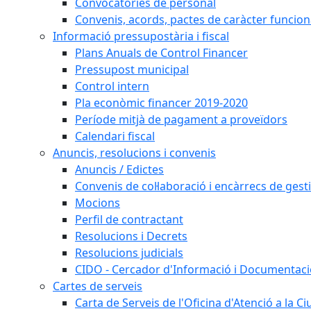
Convocatòries de personal
Convenis, acords, pactes de caràcter funcionar
Informació pressupostària i fiscal
Plans Anuals de Control Financer
Pressupost municipal
Control intern
Pla econòmic financer 2019-2020
Període mitjà de pagament a proveïdors
Calendari fiscal
Anuncis, resolucions i convenis
Anuncis / Edictes
Convenis de col·laboració i encàrrecs de gest
Mocions
Perfil de contractant
Resolucions i Decrets
Resolucions judicials
CIDO - Cercador d'Informació i Documentació
Cartes de serveis
Carta de Serveis de l'Oficina d'Atenció a la C