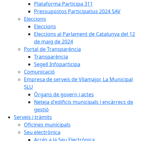
Plataforma Participa 311
Pressupostos Participatius 2024 SAV
Eleccions
Eleccions
Eleccions al Parlament de Catalunya del 12
de maig de 2024
Portal de Transparència
Transparència
Segell Infoparticipa
Comunicació
Empresa de serveis de Vilamajor, La Municipal
SLU
Òrgans de govern i actes
Neteja d'edificis municipals i encàrrecs de
gestió
Serveis i tràmits
Oficines municipals
Seu electrònica
Accés a la Seu Electrònica