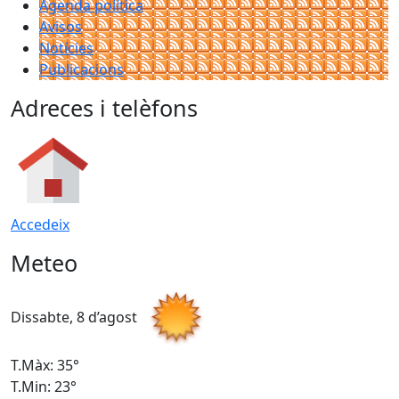
Agenda política
Avisos
Notícies
Publicacions
Adreces i telèfons
Accedeix
Meteo
Dissabte, 8 d’agost
D
T.Màx: 35°
T
T.Min: 23°
T